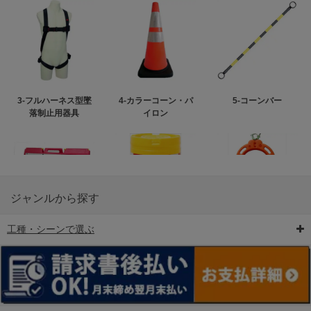
3-フルハーネス型墜
4-カラーコーン・パ
5-コーンバー
落制止用器具
イロン
ジャンルから探す
工種・シーンで選ぶ
6-矢印板/LED矢印板
7-クッションドラム
8-バリケード・フェ
ンス