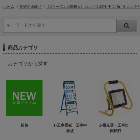
ホーム
>
資材関連商品
>
【1ケース2,000個入】コンパネ詰栓 中(六角) R コンクリ
キーワードから探す
商品カテゴリ
カテゴリから探す
新着
1-工事看板 工事中
2-投光器・工事灯・
看板
回転灯