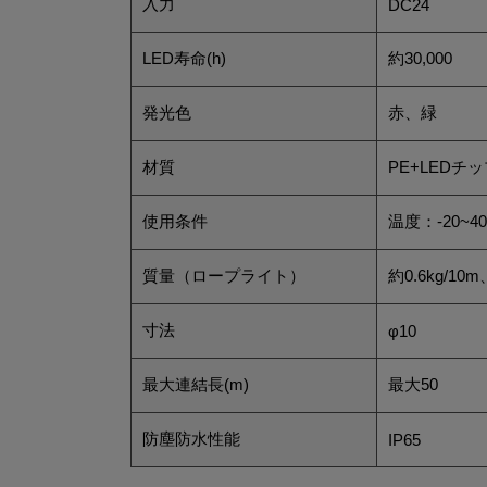
入力
DC24
LED寿命(h)
約30,000
発光色
赤、緑
材質
PE+LEDチ
使用条件
温度：-20~4
質量（ロープライト）
約0.6kg/10m
寸法
φ10
最大連結長(m)
最大50
防塵防水性能
IP65