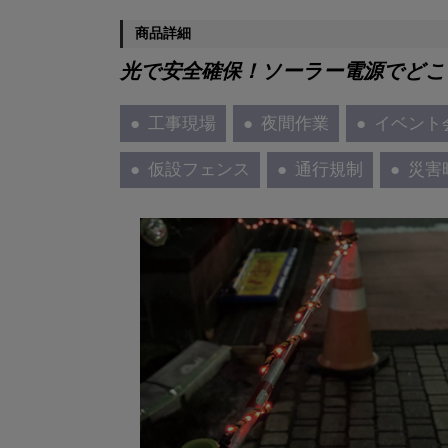
商品詳細
光で安全確保！ソーラー電源でどこ
工事現場
夜間作業
イベント
仮設フェンス
通行規制
災害