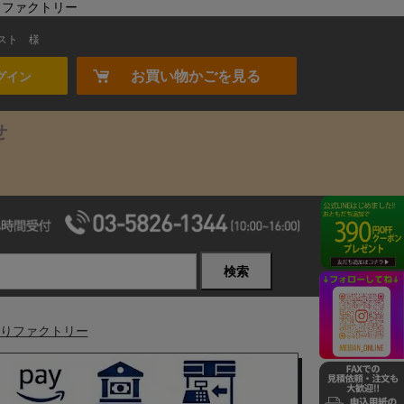
かりファクトリー
スト
様
お買い物かごを見る
グイン
せ
検索
あかりファクトリー