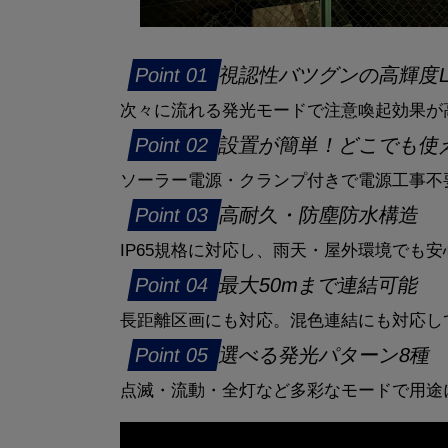
視認性バツグンの高輝度L
次々に流れる発光モードで注意喚起効果が
設置が簡単！どこでも使
ソーラー電源・クランプ付きで電源工事不
高耐久・防塵防水構造
IP65規格に対応し、雨天・屋外環境でも
最大50mまで連結可能
長距離区画にも対応。混色連結にも対応し
選べる発光パターン8種
点滅・流動・全灯など多彩なモードで用途