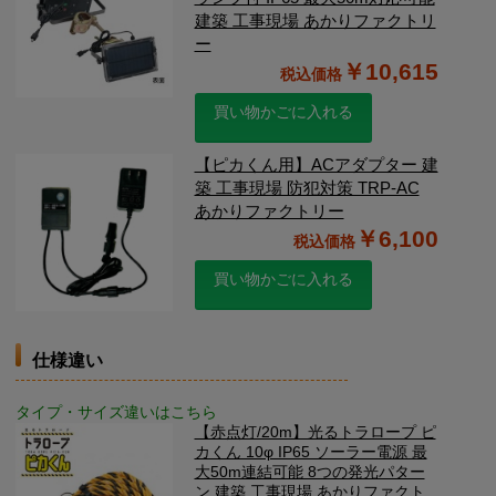
建築 工事現場 あかりファクトリ
ー
￥10,615
買い物かごに入れる
【ピカくん用】ACアダプター 建
築 工事現場 防犯対策 TRP-AC
あかりファクトリー
￥6,100
買い物かごに入れる
仕様違い
タイプ・サイズ違いはこちら
【赤点灯/20m】光るトラロープ ピ
カくん 10φ IP65 ソーラー電源 最
大50m連結可能 8つの発光パター
ン 建築 工事現場 あかりファクト