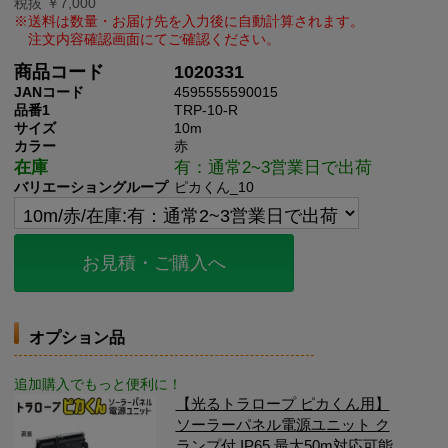
税抜 ￥7,000
商品コード
1020331
JANコード
4595555590015
品番1
TRP-10-R
サイズ
10m
カラー
赤
在庫
有：通常2~3営業日で出荷
バリエーショングループ
ピカくん_10
お見積・ご購入へ
オプション品
追加購入でもっと便利に！
【光るトラロープ ピカくん用】
ソーラーパネル電源ユニット ク
ランプ付 IP65 最大50m対応可能