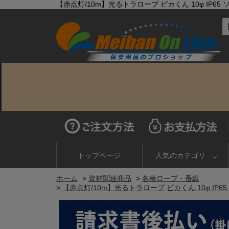
【赤点灯/10m】光るトラロープ ピカくん 10φ IP6
トップページ
人気のカテゴリ
ホーム
>
資材関連商品
>
各種ロープ・番線
>
【赤点灯/10m】光るトラロープ ピカくん 10φ IP