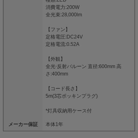
消費電力:200W
全光束:28,000lm
【ファン】
定格電圧:DC24V
定格電流:0.52A
【外観】
全光⋅反射バルーン 直径:600mm 高
さ:400mm
【コード長さ】
5m(3芯ポッキンプラグ)
*灯具収納用ケース付
メーカー保証
本体1年