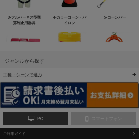
3-フルハーネス型墜
4-カラーコーン・パ
5-コーンバー
落制止用器具
イロン
ジャンルから探す
工種・シーンで選ぶ
6-矢印板/LED矢印板
7-クッションドラム
8-バリケード・フェ
ンス
PC
スマートフォン
ご利用ガイド
9-点字マット・タイ
10-樹脂製敷板・養生
11-段差解消マット/