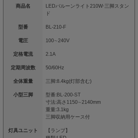
商品名
LEDバルーンライト210W⋅三脚スタン
ド
型番
BL-210-F
電圧
100∼240V
定格電流
2.1A
定期周波数
50/60Hz
全体重量
三脚:8.4kg(灯部含む)
小型三脚
型番:BL-200-ST
寸法:高さ1150∼2140mm
重量:3.1kg
三脚収納用ケース付
灯具ユニット
【ランプ】
種類:LED