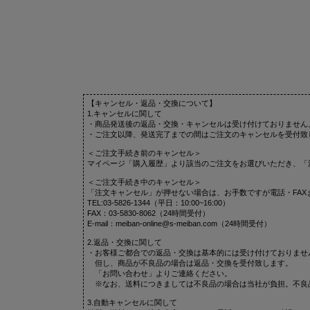
【キャンセル・返品・交換について】
1.キャンセルに関して
・商品発送後の返品・交換・キャンセルは受け付けておりません
・ご注文以降、発送完了までの間はご注文のキャンセルを受付致
＜ご注文手続き前のキャンセル＞
マイページ「購入履歴」より該当のご注文をお選びいただき、「
＜ご注文手続き中のキャンセル＞
「注文キャンセル」が押せない場合は、お手数ですが電話・FAX
TEL:03-5826-1344（平日：10:00~16:00）
FAX：03-5830-8062（24時間受付）
E-mail：meiban-online@s-meiban.com（24時間受付）
2.返品・交換に関して
・お客様ご都合での返品・交換は基本的には受け付けておりませ
但し、商品が不良品の場合は返品・交換を受付致します。
「お問い合わせ」よりご連絡ください。
※なお、送料につきましては不良品の場合は当社が負担。不良
3.自動キャンセルに関して