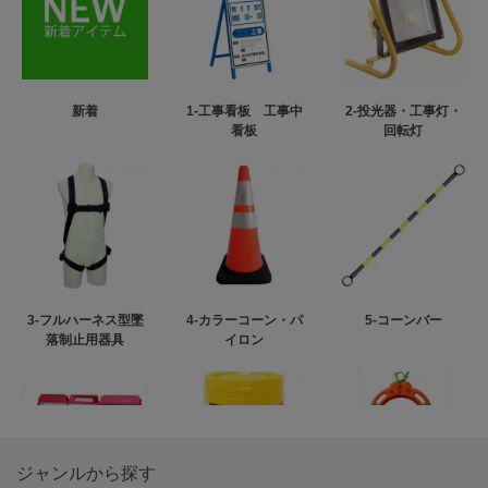
新着
1-工事看板 工事中
2-投光器・工事灯・
看板
回転灯
3-フルハーネス型墜
4-カラーコーン・パ
5-コーンバー
落制止用器具
イロン
ジャンルから探す