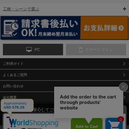
工種・シーンで選ぶ
6-矢印板/LED矢印板
7-クッションドラム
8-バリケード・フェ
ンス
PC
スマートフォン
ご利用ガイド
9-点字マット・タイ
10-樹脂製敷板・養生
11-段差解消マット/
ヤストッパー
用ゴムマット
スロープ
よくあるご質問
お問い合わせ
会社概要
特定商取引法に基づく表示
当サイトでは、安心してご利用いただくため（なりすまし防止
等）、またサイトの利便性向上のため、クッキー(Cookie)を使用
個人情報保護方針
しています。 サイトのクッキー(Cookie)の使用に関しては、「
プ
12-安全ベスト
13-誘導灯・誘導棒・
14-ライフジャケット
合図灯・手旗