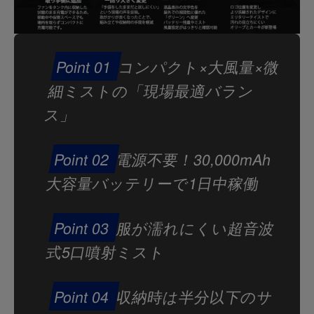
コンパクト×大風量×微
細ミストの「現場最適バラン
ス」
電源不要！30,000mAh
大容量バッテリーで1日中稼働
服が濡れにくい超音波
式5口噴射ミスト
収納時は半分以下のサ