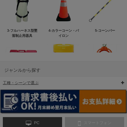
3-フルハーネス型墜
4-カラーコーン・パ
5-コーンバー
落制止用器具
イロン
ジャンルから探す
工種・シーンで選ぶ
6-矢印板/LED矢印板
7-クッションドラム
8-バリケード・フェ
ンス
PC
スマートフォン