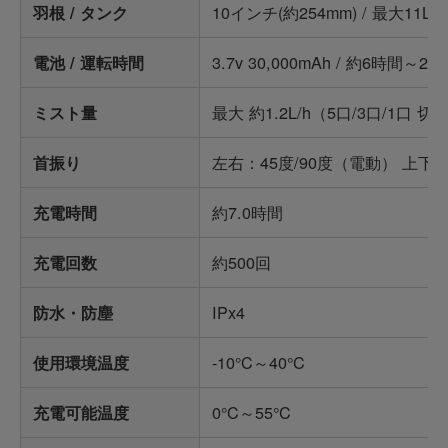
10インチ(約254mm) / 最大11L
羽根 / タンク
3.7v 30,000mAh / 約6時間～2
電池 / 運転時間
最大 約1.2L/h（5口/3口/1口 
ミスト量
左右：45度/90度（電動） 上下
首振り
約7.0時間
充電時間
約500回
充電回数
IPx4
防水・防塵
-10°C～40°C
使用環境温度
0°C～55°C
充電可能温度