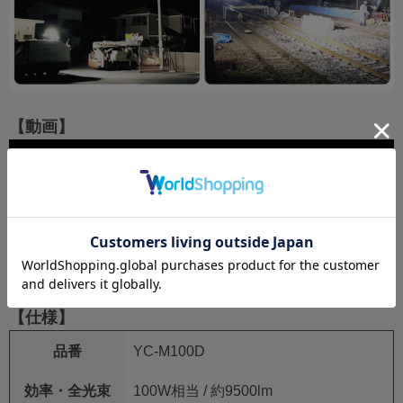
【動画】
【仕様】
品番
YC-M100D
効率・全光束
100W相当 / 約9500lm