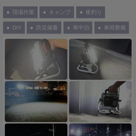
現場作業
キャンプ
夜釣り
DIY
防災備蓄
車中泊
車両整備