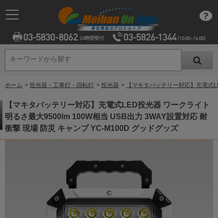
キーワードから探す
キーワードから探す
ホーム
>
投光器・工事灯・回転灯
>
投光器
>
【マキタバッテリー対応】充電式LED投
【マキタバッテリー対応】充電式LED投光器 ワークライト
明るさ最大9500lm 100W相当 USB出力 3WAY設置対応 耐
衝撃 現場 防災 キャンプ YC-M100D グッドグッズ