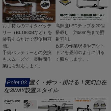
お手持ちのマキタバッテ
高輝度LEDチップを20個
リー（BL1860Bなど）を
搭載し、約50m先まで照
装着するだけで即使用可
射可能。
能。
夜間の作業現場やアウト
予備バッテリーとの交換
ドアを昼間のように明る
もスムーズで、長時間作
く照らします。。
業にも対応します。
置く・持つ・掛ける！変幻自在
な3WAY設置スタイル