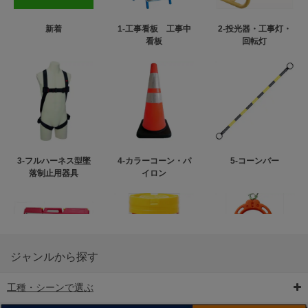
新着
1-工事看板 工事中
2-投光器・工事灯・
看板
回転灯
3-フルハーネス型墜
4-カラーコーン・パ
5-コーンバー
落制止用器具
イロン
ジャンルから探す
工種・シーンで選ぶ
6-矢印板/LED矢印板
7-クッションドラム
8-バリケード・フェ
ンス