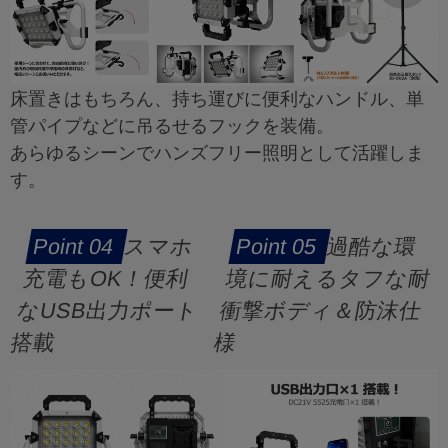
床置きはもちろん、持ち運びに便利なハンドル、単
管パイプなどに吊るせるフックを装備。
あらゆるシーンでハンズフリー照明として活躍しま
す。
スマホ
過酷な環
充電もOK！便利
境に耐えるタフな耐
なUSB出力ポート
衝撃ボディ＆防沫仕
搭載
様