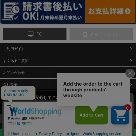
PC
スマートフォン
ご利用ガイド
9-点字マット・タイ
10-樹脂製敷板・養生
11-段差解消マット/
ヤストッパー
用ゴムマット
スロープ
よくあるご質問
お問い合わせ
会社概要
特定商取引法に基づく表示
当サイトでは、安心してご利用いただくため（なりすまし防止
等）、またサイトの利便性向上のため、クッキー(Cookie)を使用
個人情報保護方針
しています。 サイトのクッキー(Cookie)の使用に関しては、「
プ
12-安全ベスト
13-誘導灯・誘導棒・
14-ライフジャケット
合図灯・手旗
ライバシーポリシー
」をお読みください。
承諾する
お見積・ご購入へ
Copyright© 2018 Sendaimeiban All Rights Reserved.