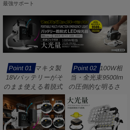
最強サポート
マキタ製
100W相
18Vバッテリーがそ
当・全光束9500lm
のまま使える着脱式
の圧倒的な明るさ