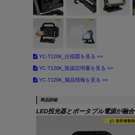
YC-T120K_仕様図
YC-T120K_取扱説明書
YC-T120K_製品情報
商品詳細
LED投光器とポータブル電源が融