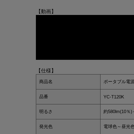
【動画】
【仕様】
商品名
ポータブル電源
品番
YC-T120K
明るさ
約580lm(10
発光色
電球色～昼光色（