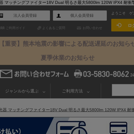
グファイター18V Dual 明るさ最大5800lm 120W IPX4 耐衝撃I
ようこそ
ゲ
法人会員登録
個人会員登録
ロ
ご利用ガイド
よくあるご質問
お問い合わせ
【重要】熊本地震の影響による配送遅延のお知ら
夏季休業のお知らせ
ジャンルから選ぶ
ご利用方法
ングファイター18V Dual 明るさ最大5800lm 120W IPX4 耐衝撃