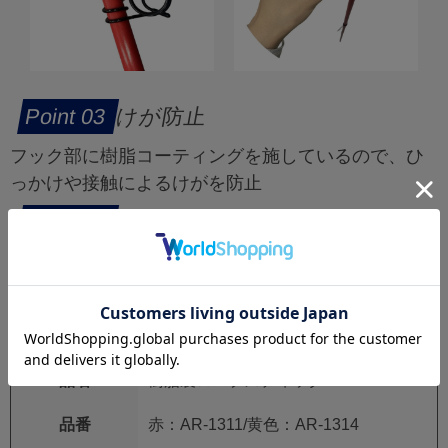
けが防止
フック部に樹脂コーティングを施しているので、ひ
っかけや接触によるけがを防止
たわみが少ない
無垢のFRP製なので、鉄製と比べたわみが少ないの
も特長です
【仕様】
品名
樹脂製ロープスティック
品番
赤：AR-1311/黄色：AR-1314