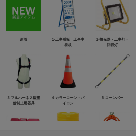
新着
1-工事看板 工事中
2-投光器・工事灯・
看板
回転灯
3-フルハーネス型墜
4-カラーコーン・パ
5-コーンバー
落制止用器具
イロン