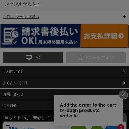
ジャンルから探す
工種・シーンで選ぶ
6-矢印板/LED矢印板
7-クッションドラム
8-バリケード・フェ
ンス
PC
スマートフォン
ご利用ガイド
9-点字マット・タイ
10-樹脂製敷板・養生
11-段差解消マット/
ヤストッパー
用ゴムマット
スロープ
よくあるご質問
お問い合わせ
会社概要
特定商取引法に基づく表示
当サイトでは、安心してご利用いただくため（なりすまし防止
等）、またサイトの利便性向上のため、クッキー(Cookie)を使用
個人情報保護方針