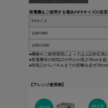
発電機をご使用する場合のFXサイズの目安
FXサイズ
1200×900
1200×1200
●機種やご使用環境によっては上記対応表
●発電機等の排気口の中心が高さ50cmを
●排気口からパネルまでの距離を必ず20c
【アレンジ使用例】