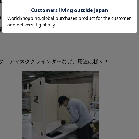
」を採用し、あらゆる作業現場の騒音を効果的に低減し
ナップ
仕様「FX-1000HR」もご用意しています。
プ、ディスクグラインダーなど、用途は様々！