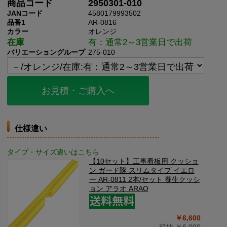
商品コード
2950301-010
JANコード
4580179993502
品番1
AR-0816
カラー
オレンジ
在庫
有：通常2～3営業日で出荷
バリエーショングループ
275-010
お見積・ご購入へ
仕様違い
タイプ・サイズ違いはこちら
【10セット】工事看板用 クッショ
ン ガード隊 スリムタイプ イエロ
ー AR-0811 2本/セット 養生クッシ
ョン アラオ ARAO
￥6,600