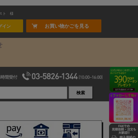
スト
様
お買い物かごを見る
グイン
せ
検索