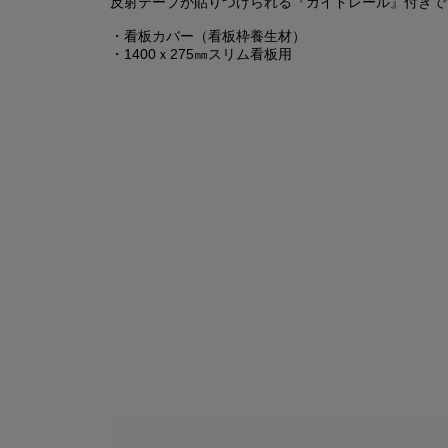
反射テープが貼りつけられる『ガイドレール』付きで
・看板カバー（看板枠養生材）
・1400ｘ275㎜スリム看板用