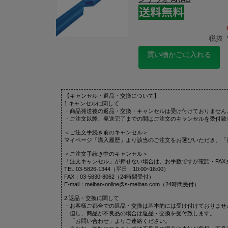
税抜 ￥
買い物かごに入れる
【キャンセル・返品・交換について】
1.キャンセルに関して
・商品発送後の返品・交換・キャンセルは受け付けておりません
・ご注文以降、発送完了までの間はご注文のキャンセルを受付致
＜ご注文手続き前のキャンセル＞
マイページ「購入履歴」より該当のご注文をお選びいただき、「
＜ご注文手続き中のキャンセル＞
「注文キャンセル」が押せない場合は、お手数ですが電話・FAX
TEL:03-5826-1344（平日：10:00~16:00）
FAX：03-5830-8062（24時間受付）
E-mail：meiban-online@s-meiban.com（24時間受付）
2.返品・交換に関して
・お客様ご都合での返品・交換は基本的には受け付けておりませ
但し、商品が不良品の場合は返品・交換を受付致します。
「お問い合わせ」よりご連絡ください。