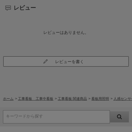
レビュー
レビューはありません。
レビューを書く
ホーム
>
工事看板 工事中看板
>
工事看板 関連商品
>
看板用照明
>
人感センサー
キーワードから探す