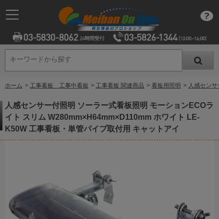
キーワードから探す
キーワードから探す
ホーム
>
工事看板 工事中看板
>
工事看板 関連商品
>
看板用照明
>
人感センサー
人感センサー付照明 ソーラー式看板照明 モーションECOラ
イト スリム W280mm×H64mm×D110mm ホワイト LE-
K50W 工事看板・単管パイプ取付用 キャットアイ