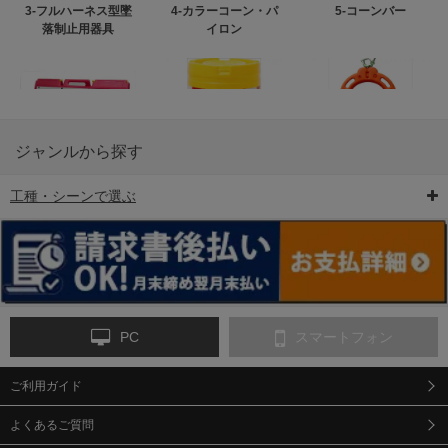
3-フルハーネス型墜
4-カラーコーン・パ
5-コーンバー
落制止用器具
イロン
ジャンルから探す
工種・シーンで選ぶ
6-矢印板/LED矢印板
7-クッションドラム
8-バリケード・フェ
ンス
PC
スマートフォン
ご利用ガイド
9-点字マット・タイ
10-樹脂製敷板・養生
11-段差解消マット/
ヤストッパー
用ゴムマット
スロープ
よくあるご質問