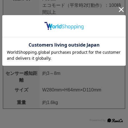
エコモード（平常時2灯動作）：100時
間以上
充電時間
約10時間
取り付け可能範
厚さ20～60mmまでの看板、及びφ48.6
囲
までの単管など
センサー感知範
垂直方向80度、水平方向90度
囲
センサー感知距
約3～8m
離
サイズ
W280mm×H64mm×D110mm
重量
約1.6kg