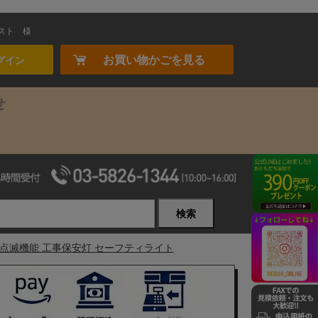
スト
様
お買い物かごを見る
グイン
せ
検索
自動点滅機能 工事保安灯 セーフティライト