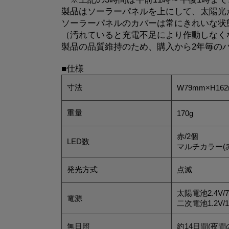
製品はソーラーパネルを上にして、太陽光
ソーラーパネルのカバーは常にきれいな状
（汚れていると充電不足により作動しなく
製品の品質維持のため、購入から2年毎の
■仕様
寸法
W79mm×H16
重量
170g
赤/2個
LED数
マルチカラー(赤
発光方式
点滅
太陽電池2.4V/7
電源
二次電池1.2V/1
無日照
約14日間(夜間