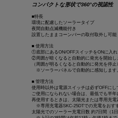
コンパクトな形状で360°の視認性
■特長
環境に配慮したソーラータイプ
夜間自動点滅機能付き
設置したままコーンバーの取付取外し可能
■ 使用方法
①底部にあるON/OFFスイッチをONに入
②周囲が暗くなると自動的に発光を開始し
（周囲が明るくなると自動的に発光を停止
※ソーラーパネルで自動的に感知します
■ 管理方法
使用時以外は電源スイッチは必ずOFFにし
ご使用になられない場合は、最低でも半年
再使用するときは、太陽光または専用充電
※専用充電器SKC-25DTでの充電をお
太陽光でのソーラー充電日数 約7日間（1日
※上記の3時間は午前11時～午後1時まで