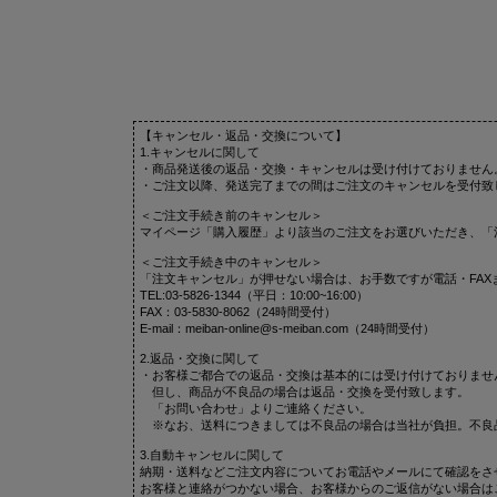
【キャンセル・返品・交換について】
1.キャンセルに関して
・商品発送後の返品・交換・キャンセルは受け付けておりません
・ご注文以降、発送完了までの間はご注文のキャンセルを受付致
＜ご注文手続き前のキャンセル＞
マイページ「購入履歴」より該当のご注文をお選びいただき、「
＜ご注文手続き中のキャンセル＞
「注文キャンセル」が押せない場合は、お手数ですが電話・FAX
TEL:03-5826-1344（平日：10:00~16:00）
FAX：03-5830-8062（24時間受付）
E-mail：meiban-online@s-meiban.com（24時間受付）
2.返品・交換に関して
・お客様ご都合での返品・交換は基本的には受け付けておりませ
但し、商品が不良品の場合は返品・交換を受付致します。
「お問い合わせ」よりご連絡ください。
※なお、送料につきましては不良品の場合は当社が負担。不良
3.自動キャンセルに関して
納期・送料などご注文内容についてお電話やメールにて確認をさ
お客様と連絡がつかない場合、お客様からのご返信がない場合は