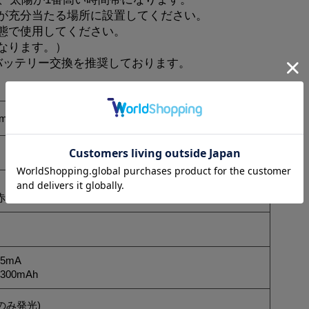
が充分当たる場所に設置してください。
態で使用してください。
なります。）
バッテリー交換を推奨しております。
2mm
・青緑)/1個
5mA
300mAh
のみ発光)