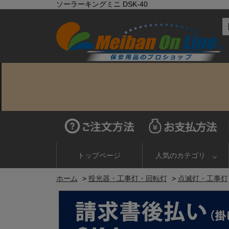
ソーラーキングミニ DSK-40
トップページ
人気のカテゴリ
ホーム
>
投光器・工事灯・回転灯
>
点滅灯・工事灯