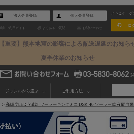
ようこそ
ゲ
法人会員登録
個人会員登録
ロ
ご利用ガイド
よくあるご質問
お問い合わせ
【重要】熊本地震の影響による配送遅延のお知ら
夏季休業のお知らせ
ジャンルから選ぶ
ご利用方法
>
高輝度LED点滅灯 ソーラーキングミニ DSK-40 ソーラー式 夜間