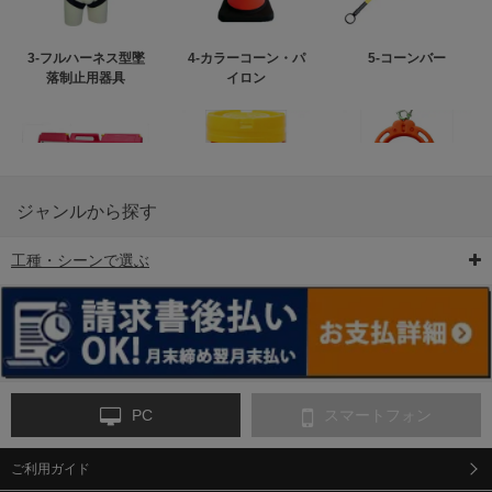
3-フルハーネス型墜
4-カラーコーン・パ
5-コーンバー
落制止用器具
イロン
ジャンルから探す
工種・シーンで選ぶ
6-矢印板/LED矢印板
7-クッションドラム
8-バリケード・フェ
ンス
PC
スマートフォン
ご利用ガイド
9-点字マット・タイ
10-樹脂製敷板・養生
11-段差解消マット/