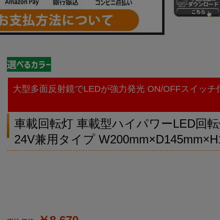
大型多面反射鏡でLEDが強力発光 ON/OFFスイッチ
車載回転灯 車載型ハイパワーLED回転
24V兼用タイプ W200mm×D145mm×H