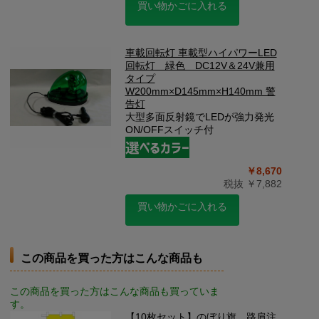
買い物かごに入れる
車載回転灯 車載型ハイパワーLED
回転灯 緑色 DC12V＆24V兼用
タイプ
W200mm×D145mm×H140mm 警
告灯
大型多面反射鏡でLEDが強力発光
ON/OFFスイッチ付
￥8,670
税抜 ￥7,882
買い物かごに入れる
この商品を買った方はこんな商品も
この商品を買った方はこんな商品も買っていま
す。
【10枚セット】のぼり旗 路肩注