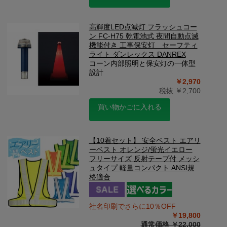
高輝度LED点滅灯 フラッシュコー
ン FC-H75 乾電池式 夜間自動点滅
機能付き 工事保安灯 セーフティ
ライト ダンレックス DANREX
コーン内部照明と保安灯の一体型
設計
￥2,970
税抜 ￥2,700
買い物かごに入れる
【10着セット】 安全ベスト エアリ
ーベスト オレンジ/蛍光イエロー
フリーサイズ 反射テープ付 メッシ
ュタイプ 軽量コンパクト ANSI規
格適合
社名印刷でさらに10％OFF
￥19,800
通常価格 ￥22,000