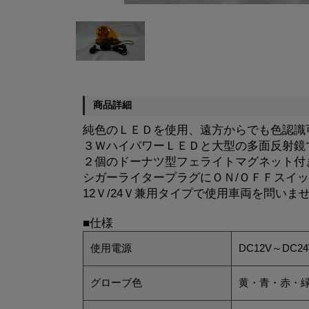
商品詳細
純色のＬＥＤを使用、遠方からでも色認識
３ＷハイパワーＬＥＤと大型の多面反射鏡
２個のドーナツ型フェライトマグネット付
シガーライタープラグにＯＮ/ＯＦＦスイ
12Ｖ/24Ｖ兼用タイプで使用車両を問いま
■仕様
使用電源
DC12V～DC24
グローブ色
黄・青・赤・