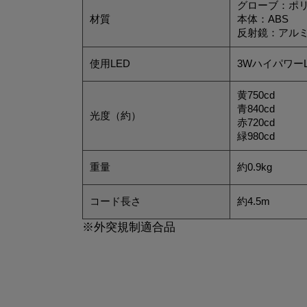
グローブ：ポ
材質
本体：ABS
反射鏡：アル
使用LED
3Wハイパワー
黄750cd
青840cd
光度（約）
赤720cd
緑980cd
重量
約0.9kg
コード長さ
約4.5m
※外突規制適合品