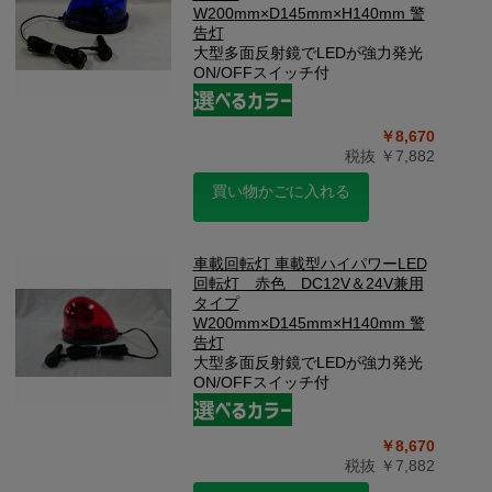
W200mm×D145mm×H140mm 警
告灯
大型多面反射鏡でLEDが強力発光
ON/OFFスイッチ付
￥8,670
税抜 ￥7,882
買い物かごに入れる
車載回転灯 車載型ハイパワーLED
回転灯 赤色 DC12V＆24V兼用
タイプ
W200mm×D145mm×H140mm 警
告灯
大型多面反射鏡でLEDが強力発光
ON/OFFスイッチ付
￥8,670
税抜 ￥7,882