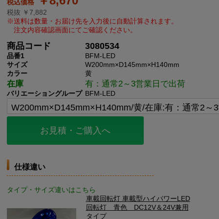
￥8,670
税抜 ￥7,882
商品コード
3080534
品番1
BFM-LED
サイズ
W200mm×D145mm×H140mm
カラー
黄
在庫
有：通常2～3営業日で出荷
バリエーショングループ
BFM-LED
お見積・ご購入へ
仕様違い
タイプ・サイズ違いはこちら
車載回転灯 車載型ハイパワーLED
回転灯 青色 DC12V＆24V兼用
タイプ