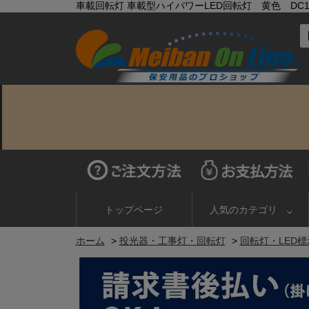
車載回転灯 車載型ハイパワーLED回転灯 黄色 DC12V＆
トップページ
人気のカテゴリ
ホーム
>
投光器・工事灯・回転灯
>
回転灯・LED標