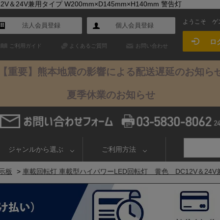
24V兼用タイプ W200mm×D145mm×H140mm 警告灯
ようこそ
ゲ
法人会員登録
個人会員登録
ロ
ご利用ガイド
よくあるご質問
お問い合わせ
【重要】熊本地震の影響による配送遅延のお知ら
夏季休業のお知らせ
ジャンルから選ぶ
ご利用方法
示板
>
車載回転灯 車載型ハイパワーLED回転灯 黄色 DC12V＆24V兼用