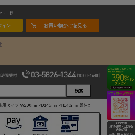
スト
様
お買い物かごを見る
グイン
せ
検索
タイプ W200mm×D145mm×H140mm 警告灯