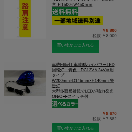
意 Ｈ1500×Ｗ450ｍｍ
￥8,800
税抜 ￥8,000
買い物かごに入れる
車載回転灯 車載型ハイパワーLED
回転灯 青色 DC12V＆24V兼用
タイプ
W200mm×D145mm×H140mm 警
告灯
大型多面反射鏡でLEDが強力発光
ON/OFFスイッチ付
￥8,670
税抜 ￥7,882
買い物かごに入れる