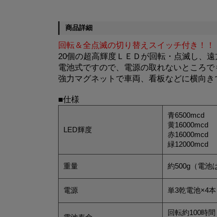
商品詳細
回転＆全点滅の切り替えスイッチ付き！！
20個の超高輝度ＬＥＤが回転・点滅し、
電池式ですので、電源の取れないところで
強力マグネットで車両、看板などに横向き
■仕様
青6500mcd
黄16000mcd
LED輝度
赤16000mcd
緑12000mcd
重量
約500g（電
電源
単3乾電池×4
回転約100時間