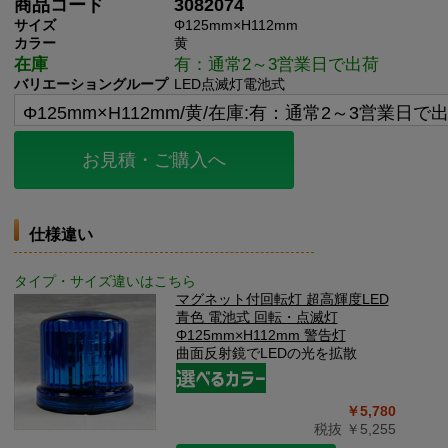
商品コード
3082074
サイズ
Φ125mm×H112mm
カラー
黄
在庫
有：通常2～3営業日で出荷
バリエーショングループ
LED点滅灯電池式
お見積・ご購入へ
仕様違い
タイプ・サイズ違いはこちら
マグネット付回転灯 超高輝度LED
青色 電池式 回転・点滅灯
Φ125mm×H112mm 警告灯
曲面反射鏡でLEDの光を拡散
￥5,780
税抜 ￥5,255