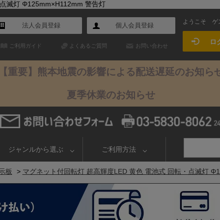
滅灯 Φ125mm×H112mm 警告灯
ようこそ
ゲ
法人会員登録
個人会員登録
ロ
ご利用ガイド
よくあるご質問
お問い合わせ
【重要】熊本地震の影響による配送遅延のお知ら
夏季休業のお知らせ
ジャンルから選ぶ
ご利用方法
示板
>
マグネット付回転灯 超高輝度LED 黄色 電池式 回転・点滅灯 Φ12