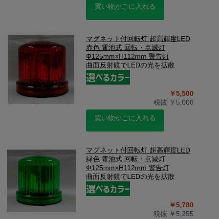
買い物かごに入れる
マグネット付回転灯 超高輝度LED
赤色 電池式 回転・点滅灯
Φ125mm×H112mm 警告灯
曲面反射鏡でLEDの光を拡散
￥5,500
税抜 ￥5,000
買い物かごに入れる
マグネット付回転灯 超高輝度LED
緑色 電池式 回転・点滅灯
Φ125mm×H112mm 警告灯
曲面反射鏡でLEDの光を拡散
￥5,780
税抜 ￥5,255