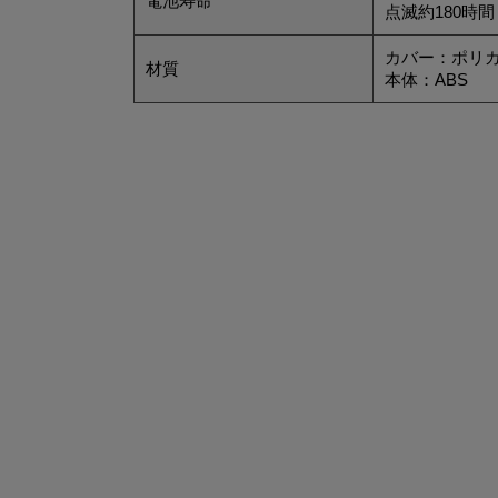
電池寿命
点滅約180時間
カバー：ポリ
材質
本体：ABS