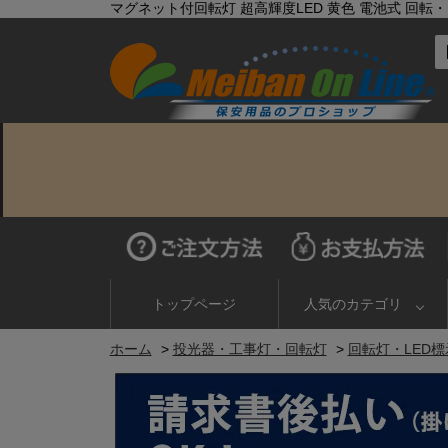
マグネット付回転灯 超高輝度LED 黄色 電池式 回転・点
トップページ
人気のカテゴリ
ホーム
>
投光器・工事灯・回転灯
>
回転灯・LED標