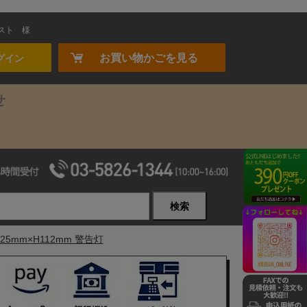
スト
様
お買い物かごを見る
グイン
せ
検索
5mm×H112mm 警告灯