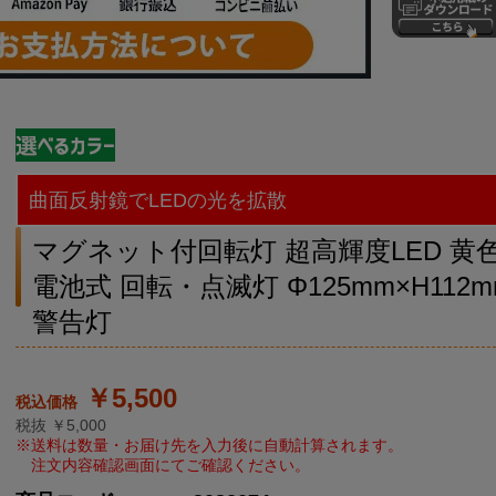
曲面反射鏡でLEDの光を拡散
マグネット付回転灯 超高輝度LED 黄
電池式 回転・点滅灯 Φ125mm×H112m
警告灯
￥5,500
税抜 ￥5,000