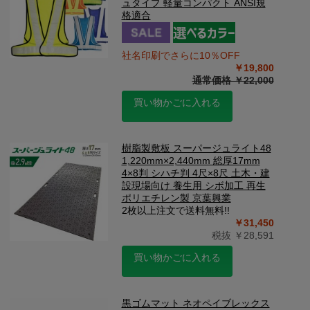
ュタイプ 軽量コンパクト ANSI規
格適合
社名印刷でさらに10％OFF
￥19,800
通常価格 ￥22,000
買い物かごに入れる
樹脂製敷板 スーパージュライト48
1,220mm×2,440mm 総厚17mm
4×8判 シハチ判 4尺×8尺 土木・建
設現場向け 養生用 シボ加工 再生
ポリエチレン製 京葉興業
2枚以上注文で送料無料!!
￥31,450
税抜 ￥28,591
買い物かごに入れる
黒ゴムマット ネオペイブレックス