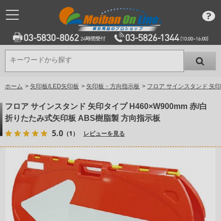
キーワードから探す
キーワードから探す
ホーム
>
矢印板/LED矢印板
>
矢印板・方向指示板
>
フロア サインスタンド 矢印タ
フロア サインスタンド 矢印タイプ H460×W900mm 赤/白
折りたたみ式矢印板 ABS樹脂製 方向指示板
5.0
（1）
レビューを見る