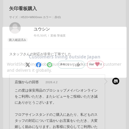
矢印看板購入
サイズ：H520×W900mm
カラー：赤/白
ユウシン
年代:
50代
業種:
警備業
スタッフさんの対応が非常に丁寧でした
参考になった
0
Like!
0
店舗からの回答
2026.4.2
この度は保安用品のプロショップメイバンオンライン
をご利用いただき、またレビューをご投稿いただき誠
にありがとうございます。
フロアサインスタンドのご購入にあたり、私どものス
タッフの対応について温かいお言葉をいただき、大変
嬉しく励みになります。お客様に安心してご利用いた