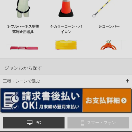
3-フルハーネス型墜
4-カラーコーン・パ
5-コーンバー
落制止用器具
イロン
ジャンルから探す
工種・シーンで選ぶ
6-矢印板/LED矢印板
7-クッションドラム
8-バリケード・フェ
ンス
PC
スマートフォン