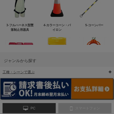
3-フルハーネス型墜
4-カラーコーン・パ
5-コーンバー
落制止用器具
イロン
ジャンルから探す
工種・シーンで選ぶ
6-矢印板/LED矢印板
7-クッションドラム
8-バリケード・フェ
ンス
PC
スマートフォン