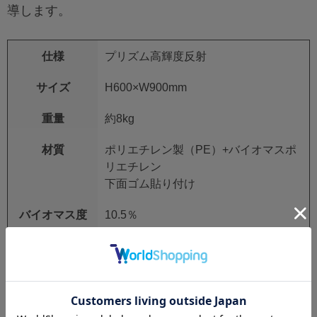
導します。
仕様
プリズム高輝度反射
サイズ
H600×W900mm
重量
約8kg
材質
ポリエチレン製（PE）+バイオマスポ
リエチレン
下面ゴム貼り付け
バイオマス度
10.5％
認定
認定製品:日本有機資源協会 #230311
折りたたみ
〇
メーカー仕様変更のため、商品画像と一部異なる場