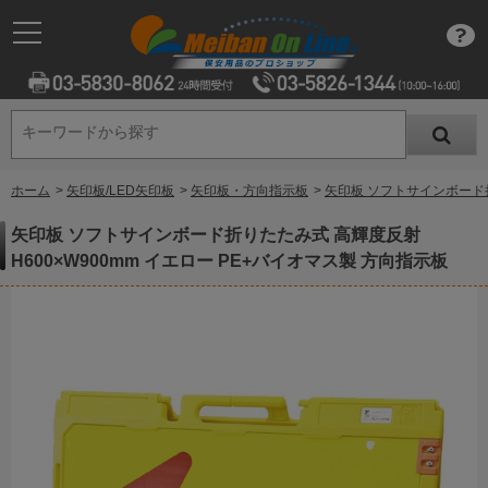
キーワードから探す
キーワードから探す
ホーム
>
矢印板/LED矢印板
>
矢印板・方向指示板
>
矢印板 ソフトサインボード折
矢印板 ソフトサインボード折りたたみ式 高輝度反射
H600×W900mm イエロー PE+バイオマス製 方向指示板