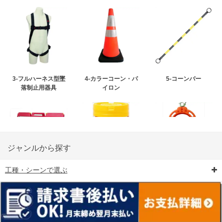
3-フルハーネス型墜
4-カラーコーン・パ
5-コーンバー
落制止用器具
イロン
ジャンルから探す
工種・シーンで選ぶ
6-矢印板/LED矢印板
7-クッションドラム
8-バリケード・フェ
ンス