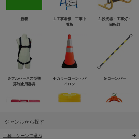
新着
1-工事看板 工事中
2-投光器・工事灯・
看板
回転灯
3-フルハーネス型墜
4-カラーコーン・パ
5-コーンバー
落制止用器具
イロン
ジャンルから探す
工種・シーンで選ぶ
6-矢印板/LED矢印板
7-クッションドラム
8-バリケード・フェ