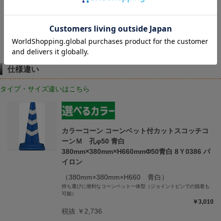
レビューを書く
仕様違い
タイプ・サイズ違いはこちら
カラーコーン コーンベット付カットスコッチコ
ーンＭ 孔φ50 青白
380mm×380mm×H660mmΦ50青白 8Ｙ0386 パ
イロン
（380mm×380mm×H660 青白）
持ち運びに便利なコーンベット一体型（ジョイントピンでの脱着も
可能）
￥3,010
税抜 ￥2,736