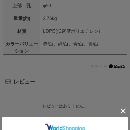
上部 孔
φ50
重量(約)
2.76kg
材質
LDPE(低密度ポリエチレン)
カラーバリエー
赤/白、緑/白、青/白、黄/白
ション
レビュー
レビューはありません。