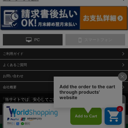
6-矢印板/LED矢印板
7-クッションドラム
8-バリケード・フェ
ンス
PC
スマートフォン
ご利用ガイド
9-点字マット・タイ
10-樹脂製敷板・養生
11-段差解消マット/
ヤストッパー
用ゴムマット
スロープ
よくあるご質問
お問い合わせ
会社概要
特定商取引法に基づく表示
当サイトでは、安心してご利用いただくため（なりすまし防止
等）、またサイトの利便性向上のため、クッキー(Cookie)を使用
個人情報保護方針
しています。 サイトのクッキー(Cookie)の使用に関しては、「
プ
12-安全ベスト
13-誘導灯・誘導棒・
14-ライフジャケット
合図灯・手旗
ライバシーポリシー
」をお読みください。
承諾する