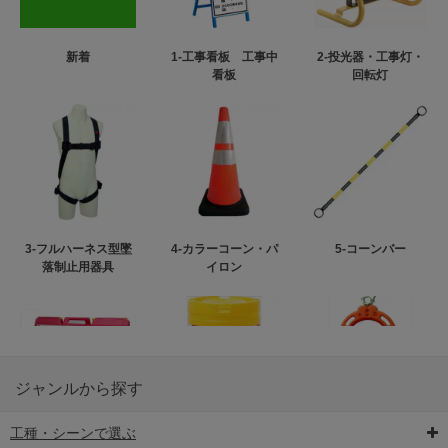
新着
1-工事看板 工事中
2-投光器・工事灯・
看板
回転灯
3-フルハーネス型墜
4-カラーコーン・パ
5-コーンバー
落制止用器具
イロン
ジャンルから探す
工種・シーンで選ぶ
6-矢印板/LED矢印板
7-クッションドラム
8-バリケード・フェ