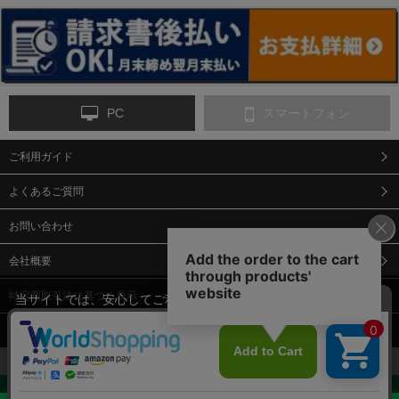
ンス
PC
スマートフォン
ご利用ガイド
9-点字マット・タイ
10-樹脂製敷板・養生
11-段差解消マット/
ヤストッパー
用ゴムマット
スロープ
よくあるご質問
お問い合わせ
会社概要
特定商取引法に基づく表示
当サイトでは、安心してご利用いただくため（なりすまし防止
等）、またサイトの利便性向上のため、クッキー(Cookie)を使用
個人情報保護方針
しています。 サイトのクッキー(Cookie)の使用に関しては、「
プ
12-安全ベスト
13-誘導灯・誘導棒・
14-ライフジャケット
合図灯・手旗
ライバシーポリシー
」をお読みください。
承諾する