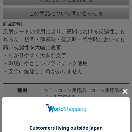
この商品について問い合わせる
商品説明
反射シートの採用により、夜間における視認性はも
ちろん、昼間・薄暮時・曇天時・降雪時においても
高い視認性を大幅に改善
・わかりやすく大きな文字
・環境にやさしいプラスチック使用
・安全に配慮し、角がありません
種別
カラーコーン用標識 コーン用標示板
【ｍ先工事中】
品番
KF-405
サイズ
オレンジ高輝度反射