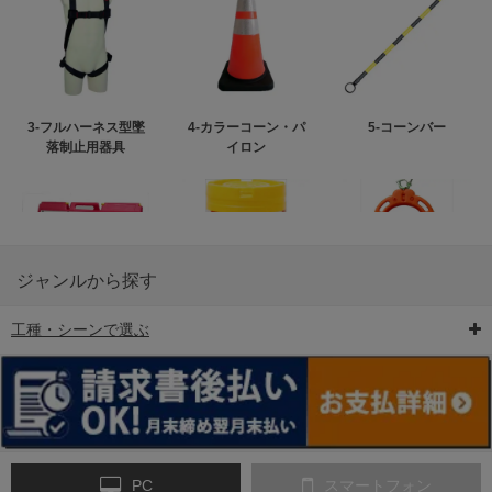
3-フルハーネス型墜
4-カラーコーン・パ
5-コーンバー
落制止用器具
イロン
ジャンルから探す
工種・シーンで選ぶ
6-矢印板/LED矢印板
7-クッションドラム
8-バリケード・フェ
ンス
PC
スマートフォン