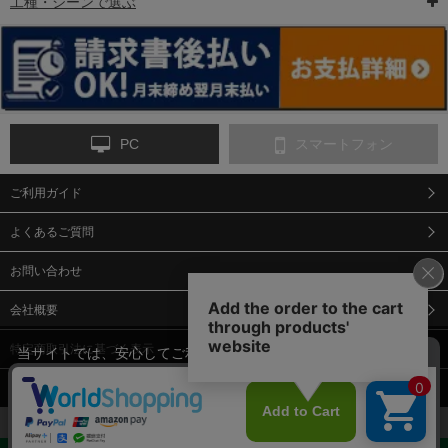
工種・シーンで選ぶ
6-矢印板/LED矢印板
7-クッションドラム
8-バリケード・フェ
ンス
PC
スマートフォン
ご利用ガイド
9-点字マット・タイ
10-樹脂製敷板・養生
11-段差解消マット/
ヤストッパー
用ゴムマット
スロープ
よくあるご質問
お問い合わせ
会社概要
特定商取引法に基づく表示
当サイトでは、安心してご利用いただくため（なりすまし防止
等）、またサイトの利便性向上のため、クッキー(Cookie)を使用
個人情報保護方針
しています。 サイトのクッキー(Cookie)の使用に関しては、「
プ
12-安全ベスト
13-誘導灯・誘導棒・
14-ライフジャケット
合図灯・手旗
ライバシーポリシー
」をお読みください。
承諾する