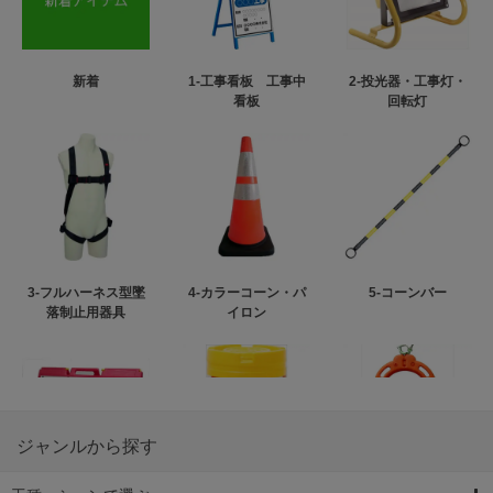
新着
1-工事看板 工事中
2-投光器・工事灯・
看板
回転灯
3-フルハーネス型墜
4-カラーコーン・パ
5-コーンバー
落制止用器具
イロン
ジャンルから探す