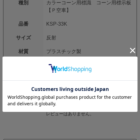
種別
カラーコーン用標識 コーン用標示板
【Ｐ空車】
品番
KSP-33K
サイズ
反射
材質
プラスチック製
レビュー
レビューはありません。