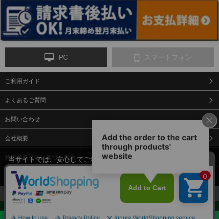
ンス
PC
スマートフォン
ご利用ガイド
9-点字マット・タイ
10-樹脂製敷板・養生
11-段差解消マット/
ヤストッパー
用ゴムマット
スロープ
よくあるご質問
お問い合わせ
会社概要
特定商取引法に基づく表示
当サイトでは、安心してご利用いただくため（なりすまし防止
等）、またサイトの利便性向上のため、クッキー(Cookie)を使用
個人情報保護方針
しています。 サイトのクッキー(Cookie)の使用に関しては、「
プ
12-安全ベスト
13-誘導灯・誘導棒・
14-ライフジャケット
合図灯・手旗
ライバシーポリシー
」をお読みください。
承諾する
お見積・ご購入へ