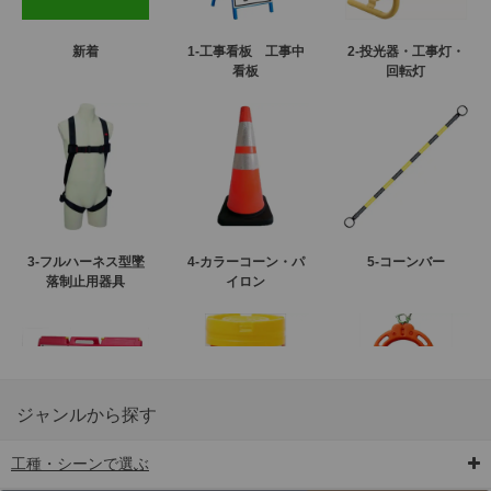
新着
1-工事看板 工事中
2-投光器・工事灯・
看板
回転灯
3-フルハーネス型墜
4-カラーコーン・パ
5-コーンバー
落制止用器具
イロン
ジャンルから探す
工種・シーンで選ぶ
6-矢印板/LED矢印板
7-クッションドラム
8-バリケード・フェ