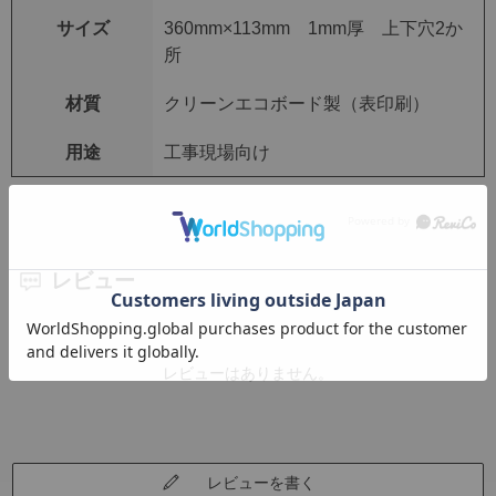
サイズ
360mm×113mm 1mm厚 上下穴2か
所
材質
クリーンエコボード製（表印刷）
用途
工事現場向け
レビュー
レビューはありません。
レビューを書く