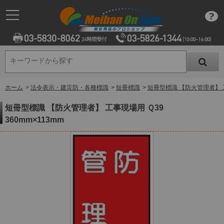
キーワードから探す
キーワードから探す
ホーム
>
法令表示・建災防・各種標識
>
短冊標識
>
短冊型標識 【防火管理者】 工事
短冊型標識 【防火管理者】 工事現場用 Ｑ39
360mm×113mm