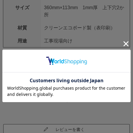
サイズ
360mm×113mm 1mm厚 上下穴2か
所
材質
クリーンエコボード製（表印刷）
用途
工事現場向け
レビュー
レビューはありません。
レビューを書く