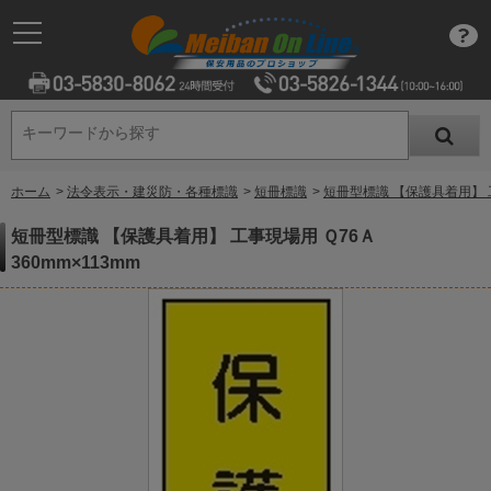
キーワードから探す
キーワードから探す
ホーム
>
法令表示・建災防・各種標識
>
短冊標識
>
短冊型標識 【保護具着用】 工事
短冊型標識 【保護具着用】 工事現場用 Ｑ76Ａ
360mm×113mm