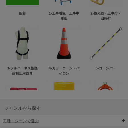
新着
1-工事看板 工事中
2-投光器・工事灯・
看板
回転灯
3-フルハーネス型墜
4-カラーコーン・パ
5-コーンバー
落制止用器具
イロン
ジャンルから探す
工種・シーンで選ぶ
6-矢印板/LED矢印板
7-クッションドラム
8-バリケード・フェ