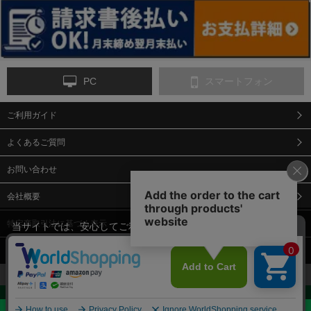
ンス
PC
スマートフォン
ご利用ガイド
9-点字マット・タイ
10-樹脂製敷板・養生
11-段差解消マット/
ヤストッパー
用ゴムマット
スロープ
よくあるご質問
お問い合わせ
会社概要
特定商取引法に基づく表示
当サイトでは、安心してご利用いただくため（なりすまし防止
等）、またサイトの利便性向上のため、クッキー(Cookie)を使用
個人情報保護方針
しています。 サイトのクッキー(Cookie)の使用に関しては、「
プ
12-安全ベスト
13-誘導灯・誘導棒・
14-ライフジャケット
合図灯・手旗
ライバシーポリシー
」をお読みください。
承諾する
お見積・ご購入へ