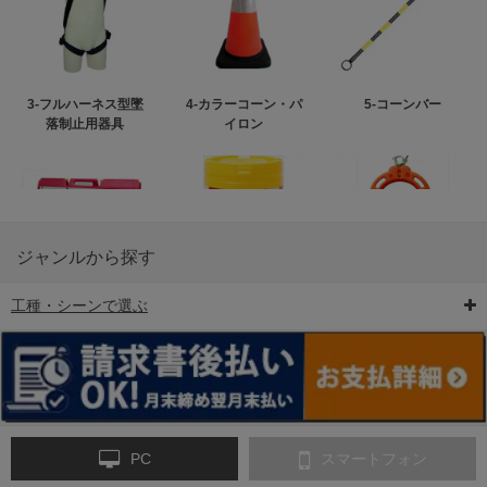
3-フルハーネス型墜
4-カラーコーン・パ
5-コーンバー
落制止用器具
イロン
ジャンルから探す
工種・シーンで選ぶ
6-矢印板/LED矢印板
7-クッションドラム
8-バリケード・フェ
ンス
PC
スマートフォン