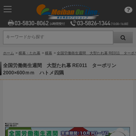
キーワードから探す
キーワードから探す
ホーム
>
横幕・たれ幕
>
横幕
>
全国労働衛生週間 大型たれ幕 RE011 ターポリ
全国労働衛生週間 大型たれ幕 RE011 ターポリン
2000×600ｍｍ ハトメ四隅