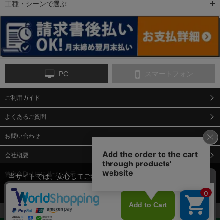
工種・シーンで選ぶ
6-矢印板/LED矢印板
7-クッションドラム
8-バリケード・フェ
ンス
PC
スマートフォン
ご利用ガイド
9-点字マット・タイ
10-樹脂製敷板・養生
11-段差解消マット/
ヤストッパー
用ゴムマット
スロープ
よくあるご質問
お問い合わせ
会社概要
特定商取引法に基づく表示
当サイトでは、安心してご利用いただくため（なりすまし防止
等）、またサイトの利便性向上のため、クッキー(Cookie)を使用
個人情報保護方針
しています。 サイトのクッキー(Cookie)の使用に関しては、「
プ
12-安全ベスト
13-誘導灯・誘導棒・
14-ライフジャケット
合図灯・手旗
ライバシーポリシー
」をお読みください。
承諾する