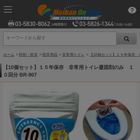
キーワードから探す
キーワードから探す
ホーム
>
防犯・防災
>
防災用品
>
非常用トイレ
>
【10個セット】１５年保存 非
【10個セット】１５年保存 非常用トイレ凝固剤のみ １
０回分 BR-907