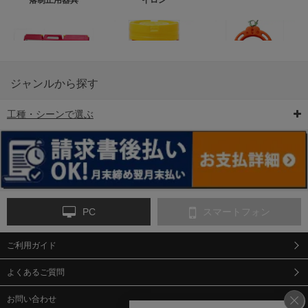
ジャンルから探す
工種・シーンで選ぶ
6-矢印板/LED矢印板
7-クッションドラム
8-バリケード・フェ
ンス
PC
スマートフォン
ご利用ガイド
9-点字マット・タイ
10-樹脂製敷板・養生
11-段差解消マット/
ヤストッパー
用ゴムマット
スロープ
よくあるご質問
お問い合わせ