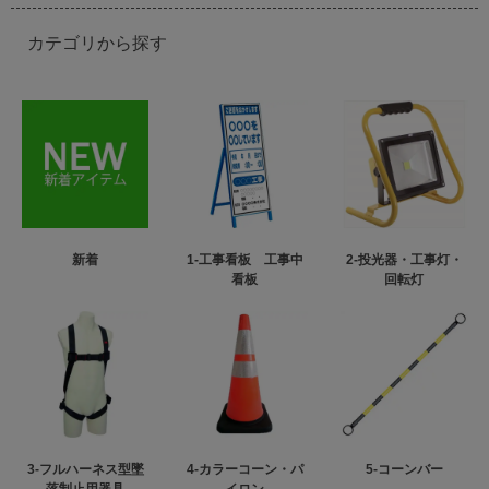
カテゴリから探す
新着
1-工事看板 工事中
2-投光器・工事灯・
看板
回転灯
3-フルハーネス型墜
4-カラーコーン・パ
5-コーンバー
落制止用器具
イロン