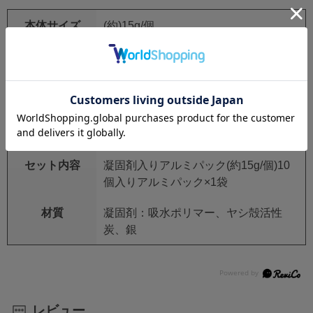
本体サイズ
(約)15g/個
個装サイズ
(約)140×235mm
本体重量
個装重量
(約)160g
生産国
日本
セット内容
凝固剤入りアルミパック(約15g/個)10
個入りアルミパック×1袋
材質
凝固剤：吸水ポリマー、ヤシ殻活性
炭、銀
レビュー