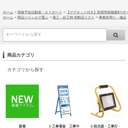
ホーム
>
危険予知活動表・ＫＹボード
>
【マグネット付き】防雨型樹脂製KYボード パ
ホーム
>
商品ジャンルで選ぶ
>
着工・起工時 初動品リスト
>
事務所周り・備品
キーワードから探す
商品カテゴリ
カテゴリから探す
新着
1-工事看板 工事中
2-投光器・工事灯・