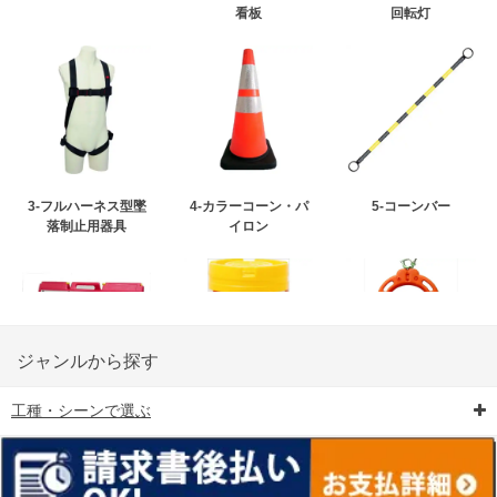
看板
回転灯
3-フルハーネス型墜
4-カラーコーン・パ
5-コーンバー
落制止用器具
イロン
ジャンルから探す
工種・シーンで選ぶ
6-矢印板/LED矢印板
7-クッションドラム
8-バリケード・フェ
ンス