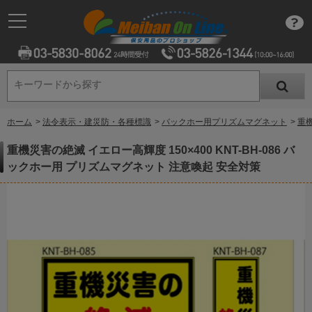
キーワードから探す
キーワードから探す
ホーム
>
法令表示・建災防・各種標識
>
バックホー用プリズムマグネット
>
重機
重機災害の絶滅 イエロー高輝度 150×400 KNT-BH-086 バ
ックホー用 プリズムマグネット 注意喚起 安全対策