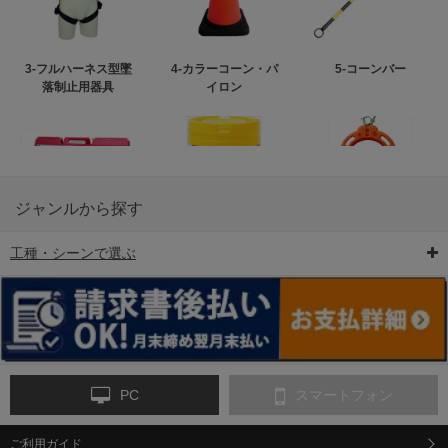
3-フルハーネス型墜
4-カラーコーン・パ
5-コーンバー
落制止用器具
イロン
ジャンルから探す
工種・シーンで選ぶ
6-矢印板/LED矢印板
7-クッションドラム
8-バリケード・フェ
ンス
PC
スマートフォン
ご利用ガイド