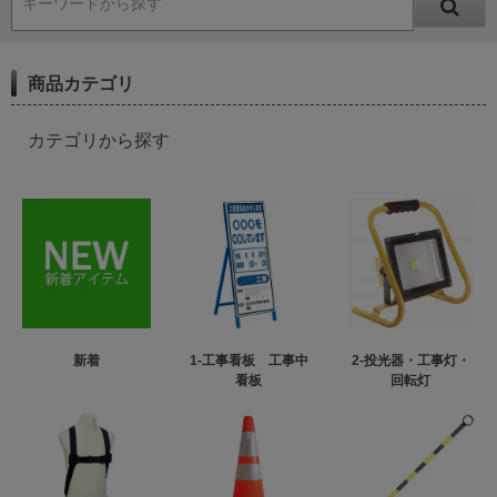
キーワードから探す
商品カテゴリ
カテゴリから探す
新着
1-工事看板 工事中
2-投光器・工事灯・
看板
回転灯