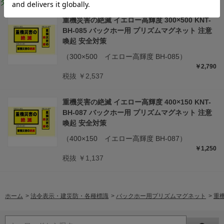
タイプ・サイズ違いはこちら
重機災害の絶滅 イエロー高輝度 300×500 KNT-
BH-085 バックホー用 プリズムマグネット 注意
喚起 安全対策
（300×500 イエロー高輝度 BH-085）
￥2,790
税抜 ￥2,537
重機災害の絶滅 イエロー高輝度 400×150 KNT-
BH-087 バックホー用 プリズムマグネット 注意
喚起 安全対策
（400×150 イエロー高輝度 BH-087）
￥1,250
税抜 ￥1,137
ホーム
>
法令表示・建災防・各種標識
>
バックホー用プリズムマグネット
>
重機