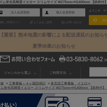
光高輝度イエロー スリムサイズ W275mm×H1400mm 【鉄枠付】 安
ようこそ
ゲ
法人会員登録
個人会員登録
ロ
ご利用ガイド
よくあるご質問
お問い合わせ
【重要】熊本地震の影響による配送遅延のお知ら
夏季休業のお知らせ
ジャンルから選ぶ
ご利用方法
看板
>
工事看板～４ヶ国語併記
>
多言語工事看板 イエロー
蛍光高輝度イエロー スリムサイズ W275mm×H1400mm 【鉄枠付】 安全