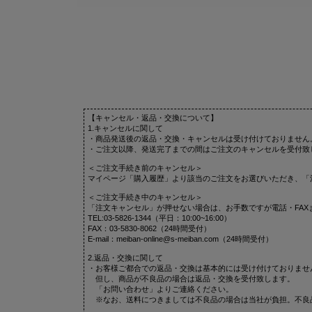
【キャンセル・返品・交換について】
1.キャンセルに関して
・商品発送後の返品・交換・キャンセルは受け付けておりません
・ご注文以降、発送完了までの間はご注文のキャンセルを受付致
＜ご注文手続き前のキャンセル＞
マイページ「購入履歴」より該当のご注文をお選びいただき、「
＜ご注文手続き中のキャンセル＞
「注文キャンセル」が押せない場合は、お手数ですが電話・FAX
TEL:03-5826-1344（平日：10:00~16:00）
FAX：03-5830-8062（24時間受付）
E-mail：meiban-online@s-meiban.com（24時間受付）
2.返品・交換に関して
・お客様ご都合での返品・交換は基本的には受け付けておりませ
但し、商品が不良品の場合は返品・交換を受付致します。
「お問い合わせ」よりご連絡ください。
※なお、送料につきましては不良品の場合は当社が負担。不良