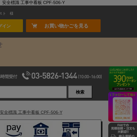
全標識 工事中看板 CPF-506-Y
スト
様
お買い物かごを見る
グイン
せ
検索
標識 工事中看板 CPF-506-Y