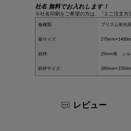
社名 無料でお入れします！
※社名印刷をご希望の方は、「2.ご注文
板種類
プリズム蛍光高
板サイズ
275mm×1400
鉄枠
25mm角 シ
鉄枠サイズ
280mm×1550
レビュー