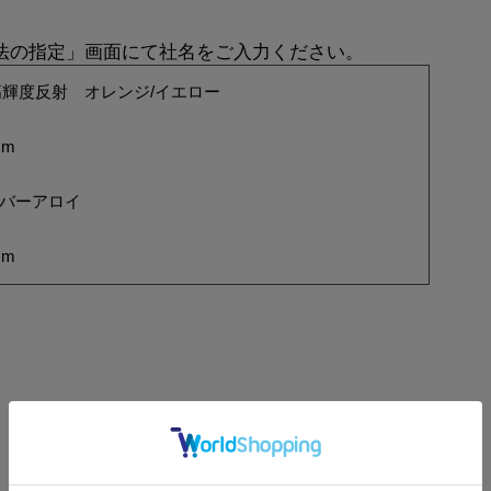
方法の指定」画面にて社名をご入力ください。
輝度反射 オレンジ/イエロー
mm
ルバーアロイ
mm
レビューはありません。