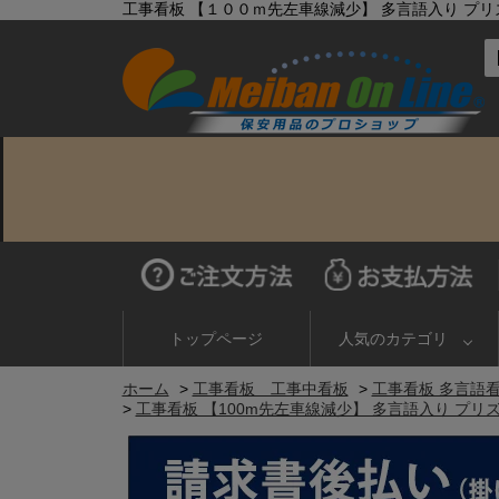
工事看板 【１００ｍ先左車線減少】 多言語入り プリズム蛍
トップページ
人気のカテゴリ
ホーム
>
工事看板 工事中看板
>
工事看板 多言語
>
工事看板 【100m先左車線減少】 多言語入り プリズム