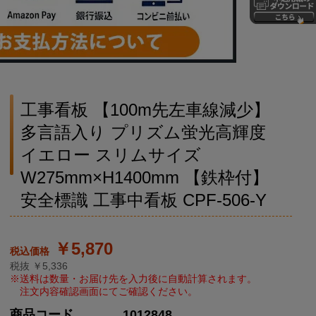
工事看板 【100m先左車線減少】
多言語入り プリズム蛍光高輝度
イエロー スリムサイズ
W275mm×H1400mm 【鉄枠付】
安全標識 工事中看板 CPF-506-Y
￥5,870
税抜 ￥5,336
商品コード
1012848