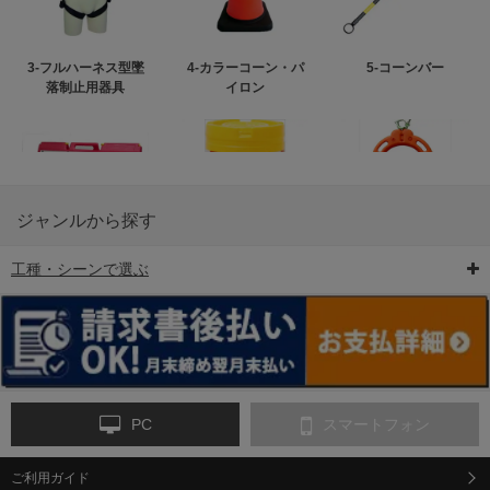
3-フルハーネス型墜
4-カラーコーン・パ
5-コーンバー
落制止用器具
イロン
ジャンルから探す
工種・シーンで選ぶ
6-矢印板/LED矢印板
7-クッションドラム
8-バリケード・フェ
ンス
PC
スマートフォン
ご利用ガイド
9-点字マット・タイ
10-樹脂製敷板・養生
11-段差解消マット/