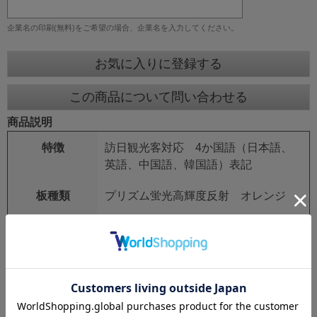
企業名の印刷(無料)をご希望の場合、企業名を入力してください。
お気に入りに登録する
この商品について問い合わせる
商品説明
特徴
訪日観光客対応 4か国語（日本語、
英語、中国語、韓国語）表記
板種類
プリズム蛍光高輝度反射 オレンジ
板サイズ
スリムタイプ 275mm×1400mm
鉄枠
25mm角 シルバーアロイ
鉄枠サイズ
280mm×1550mm