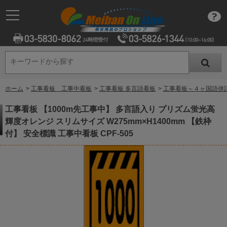
キーワードから探す
キーワードから探す
ホーム
>
工事看板 工事中看板
>
工事看板 多言語看板
>
工事看板～４ヶ国語併
工事看板 【1000m先工事中】 多言語入り プリズム蛍光高
輝度オレンジ スリムサイズ W275mm×H1400mm 【鉄枠
付】 安全標識 工事中看板 CPF-505