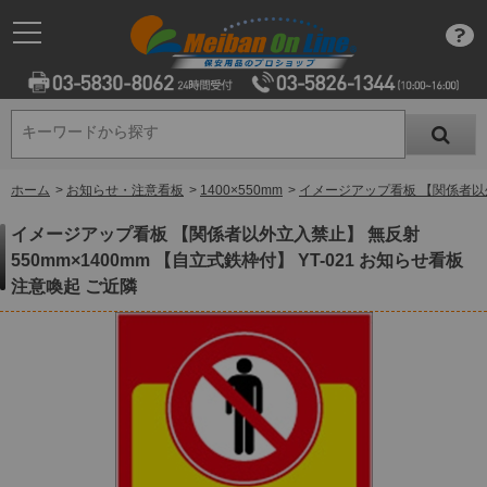
キーワードから探す
キーワードから探す
ホーム
>
お知らせ・注意看板
>
1400×550mm
>
イメージアップ看板 【関係者以外立
イメージアップ看板 【関係者以外立入禁止】 無反射
550mm×1400mm 【自立式鉄枠付】 YT-021 お知らせ看板
注意喚起 ご近隣