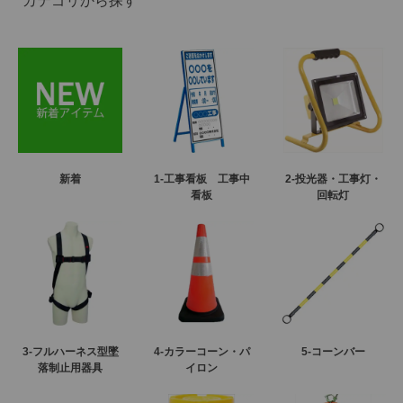
カテゴリから探す
新着
1-工事看板 工事中
2-投光器・工事灯・
看板
回転灯
3-フルハーネス型墜
4-カラーコーン・パ
5-コーンバー
落制止用器具
イロン