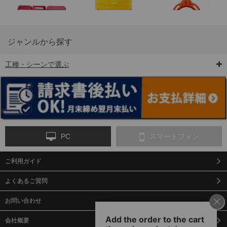
ジャンルから探す
工種・シーンで選ぶ
6-矢印板/LED矢印板
7-クッションドラム
8-バリケード・フェ
ンス
PC
スマートフォン
ご利用ガイド
9-点字マット・タイ
10-樹脂製敷板・養生
11-段差解消マット/
ヤストッパー
用ゴムマット
スロープ
よくあるご質問
お問い合わせ
会社概要