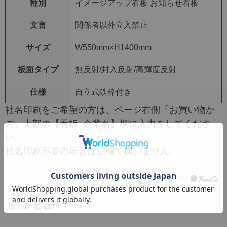
種別
イメージアップ看板 お知らせ看板
文言
関係者以外立入禁止
サイズ
W550mm×H1400mm
板面タイプ
無反射/封入反射/高輝度反射
仕様
自立式鉄枠付き
社名印刷をご希望の方は、ページ右側「お買い物か
ご」上部の【看板_企業名】欄に入力をしてくださ
い。
社名印刷不要の場合は空欄で構いません。
レビュー