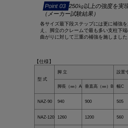
250㎏以上の強度を実
（メーカー試験結果）
各サイズ最下段ステップには更に補強を
え、脚立のクレームで最も多い支柱下端
曲がりに対して三重の補強を施しました
【仕様】
脚 立
設置
型 式
脚長（㎜）A
垂直高（㎜）B
幅C
NAZ-90
940
900
505
NAZ-120
1260
1200
560