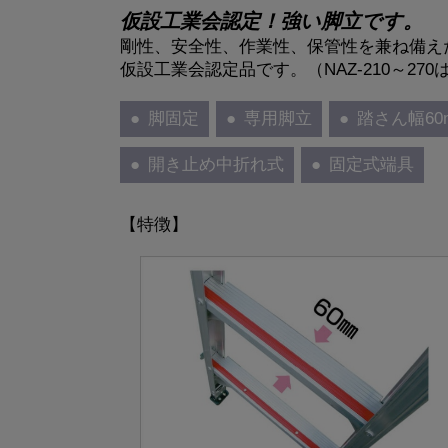
仮設工業会認定！強い脚立です。
剛性、安全性、作業性、保管性を兼ね備え
仮設工業会認定品です。（NAZ-210～270
脚固定
専用脚立
踏さん幅60
開き止め中折れ式
固定式端具
【特徴】