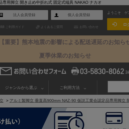
定品専用脚立 開き止め中折れ式 固定式端具 NAKAO ナカオ
ようこそ
ゲ
法人会員登録
個人会員登録
ロ
ご利用ガイド
よくあるご質問
お問い合わせ
【重要】熊本地震の影響による配送遅延のお知ら
夏季休業のお知らせ
ジャンルから選ぶ
ご利用方法
立
>
アルミ製脚立 垂直高900mm NAZ-90 仮説工業会認定品専用脚立 