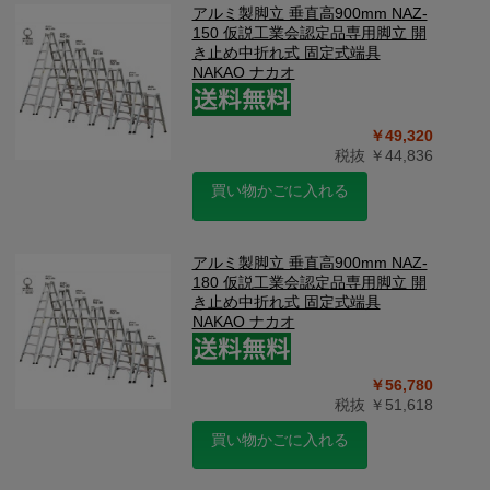
アルミ製脚立 垂直高900mm NAZ-
150 仮説工業会認定品専用脚立 開
き止め中折れ式 固定式端具
NAKAO ナカオ
￥49,320
税抜 ￥44,836
買い物かごに入れる
アルミ製脚立 垂直高900mm NAZ-
180 仮説工業会認定品専用脚立 開
き止め中折れ式 固定式端具
NAKAO ナカオ
￥56,780
税抜 ￥51,618
買い物かごに入れる