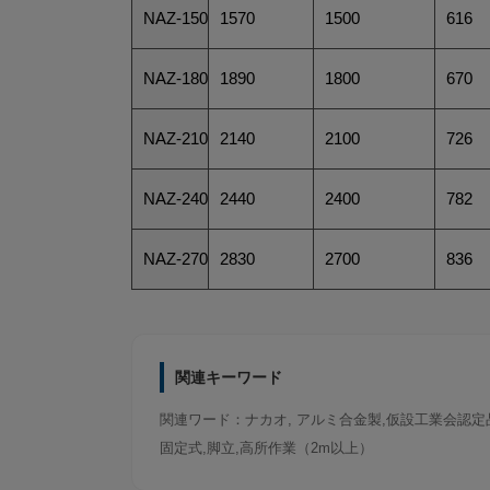
NAZ-150
1570
1500
616
NAZ-180
1890
1800
670
NAZ-210
2140
2100
726
NAZ-240
2440
2400
782
NAZ-270
2830
2700
836
関連ワード：ナカオ, アルミ合金製,仮設工業会認定品,
固定式,脚立,高所作業（2m以上）