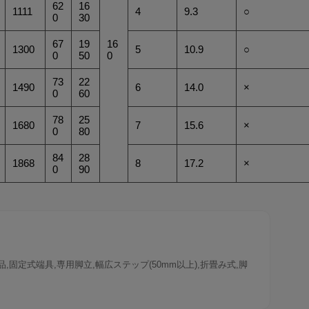
62
16
1111
4
9.3
○
0
30
67
19
16
1300
5
10.9
○
0
50
0
73
22
1490
6
14.0
×
0
60
78
25
1680
7
15.6
×
0
80
84
28
1868
8
17.2
×
0
90
固定式端具,専用脚立,幅広ステップ(50mm以上),折畳み式,脚