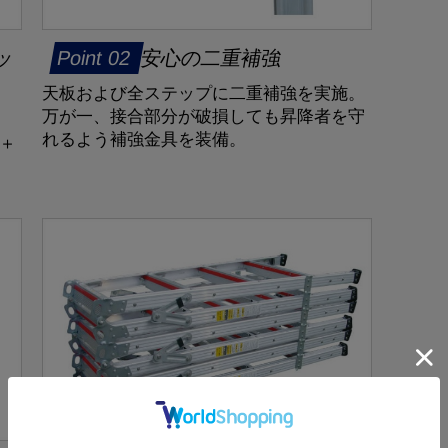
ッ
安心の二重補強
天板および全ステップに二重補強を実施。
万が一、接合部分が破損しても昇降者を守
れるよう補強金具を装備。
＋