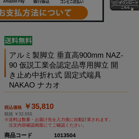
アルミ製脚立 垂直高900mm NAZ-
90 仮説工業会認定品専用脚立 開
き止め中折れ式 固定式端具
NAKAO ナカオ
￥35,810
税抜 ￥32,555
商品コード
1013504