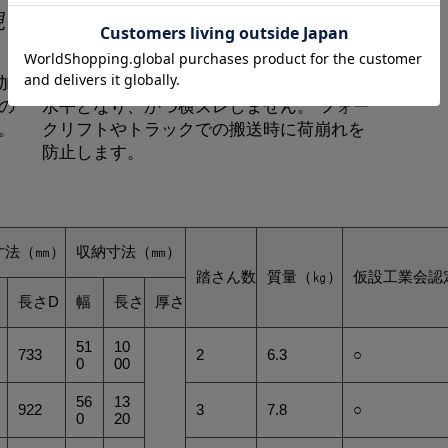
現
積み重ねてもズレない構
造
加
回転金具と脚部ズレ止め金具の組合せで、
の
水平となり、かつ横ズレしません。 フォー
。
クリフトやトラックでの搬送時に荷崩れを
防止します。
寸法（㎜）
収納寸法（㎜）
踏さん数
質量（㎏）
仮設工業会認
長さD
幅
長さ
厚さ
51
10
733
2
6.3
○
0
00
56
13
922
3
7.8
○
0
20