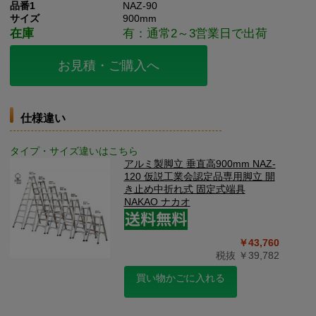
品番1
NAZ-90
サイズ
900mm
在庫
有：通常2～3営業日で出荷
お見積・ご購入へ
仕様違い
タイプ・サイズ違いはこちら
アルミ製脚立 垂直高900mm NAZ-
120 仮説工業会認定品専用脚立 開
き止め中折れ式 固定式端具
NAKAO ナカオ
￥43,760
税抜 ￥39,782
買い物かごに入れる