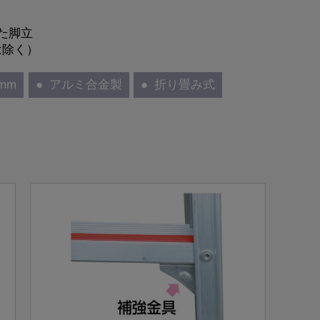
た脚立
は除く）
mm
アルミ合金製
折り畳み式