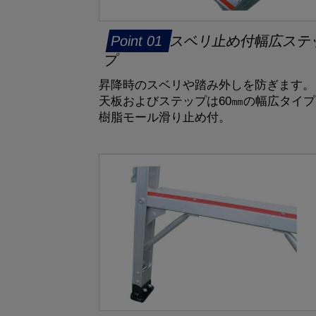
スベリ止め付幅広ステ
プ
昇降時のスベリや踏み外しを防ぎます。
天板およびステップは60㎜の幅広タイプ
樹脂モール滑り止め付。