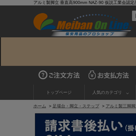
アルミ製脚立 垂直高900mm NAZ-90 仮説工業会認
トップページ
人気のカテゴリ
ホーム
>
足場台・脚立・ステップ
>
アルミ製三脚脚