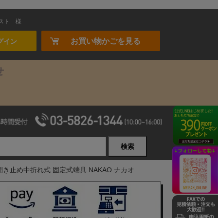
スト
様
お買い物かごを見る
グイン
せ
検索
開き止め中折れ式 固定式端具 NAKAO ナカオ