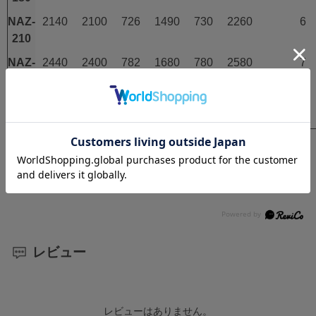
NAZ-
2140
2100
726
1490
730
2260
6
210
NAZ-
2440
2400
782
1680
780
2580
7
240
NAZ-
2830
2700
836
1868
840
2890
8
270
関連ワード：ナカオ, アルミ合金製,仮設工業会認定
品,固定式端具,専用脚立,幅広ステップ(50mm以上),折
畳み式,脚固定式,脚立,高所作業（2m以上）
レビュー
レビューはありません。