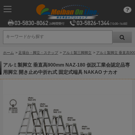
キーワードから探す
キーワードから探す
ホーム
>
足場台・脚立・ステップ
>
アルミ製三脚脚立
>
アルミ製脚立 垂直高900
アルミ製脚立 垂直高900mm NAZ-180 仮説工業会認定品専
用脚立 開き止め中折れ式 固定式端具 NAKAO ナカオ