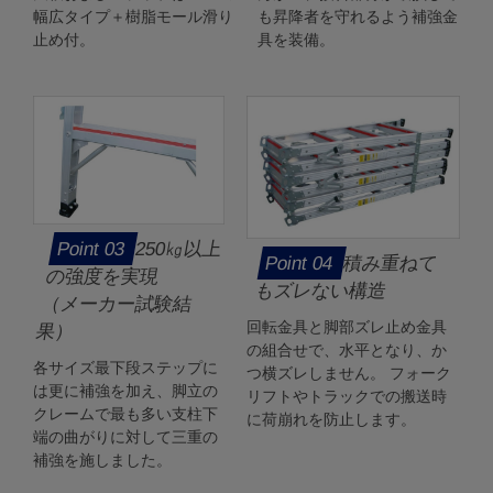
幅広タイプ＋樹脂モール滑り
も昇降者を守れるよう補強金
止め付。
具を装備。
250㎏以上
積み重ねて
の強度を実現
もズレない構造
（メーカー試験結
回転金具と脚部ズレ止め金具
果）
の組合せで、水平となり、か
各サイズ最下段ステップに
つ横ズレしません。 フォーク
は更に補強を加え、脚立の
リフトやトラックでの搬送時
クレームで最も多い支柱下
に荷崩れを防止します。
端の曲がりに対して三重の
補強を施しました。