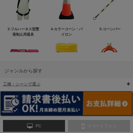
3-フルハーネス型墜
4-カラーコーン・パ
5-コーンバー
落制止用器具
イロン
ジャンルから探す
工種・シーンで選ぶ
6-矢印板/LED矢印板
7-クッションドラム
8-バリケード・フェ
ンス
PC
スマートフォン