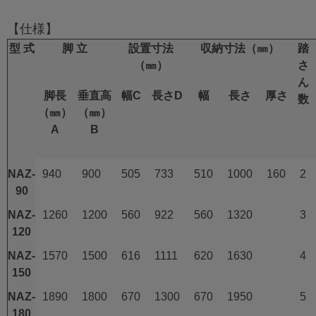
【仕様】
型 式
脚 立
設置寸法
収納寸法（㎜）
踏
（㎜）
さ
ん
脚長
垂直高
幅C
長さD
幅
長さ
厚さ
数
（㎜）
（㎜）
A
B
NAZ-
940
900
505
733
510
1000
160
2
90
NAZ-
1260
1200
560
922
560
1320
3
120
NAZ-
1570
1500
616
1111
620
1630
4
150
NAZ-
1890
1800
670
1300
670
1950
5
180