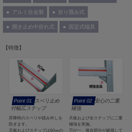
アルミ合金製
折り畳み式
開き止め中折れ式
固定式端具
【特徴】
スベリ止め
安心の二重
付幅広ステップ
補強
昇降時のスベリや踏み外しを
天板および全ステップに二重
防ぎます。
補強を実施。
天板およびステップは60㎜の
万が一、接合部分が破損して