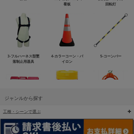
看板
回転灯
3-フルハーネス型墜
4-カラーコーン・パ
5-コーンバー
落制止用器具
イロン
ジャンルから探す
工種・シーンで選ぶ
6-矢印板/LED矢印板
7-クッションドラム
8-バリケード・フェ
ンス