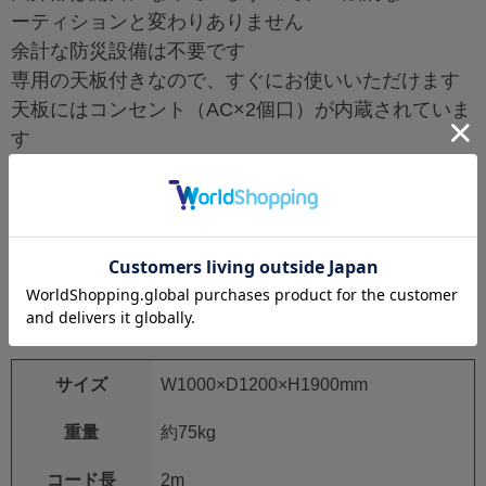
ーティションと変わりありません
余計な防災設備は不要です
専用の天板付きなので、すぐにお使いいただけます
天板にはコンセント（AC×2個口）が内蔵されていま
す
カラーは6色あり、オフィスに合わせてお選びいただ
けます
オプションでLED照明をご用意しています
チェアに座って使用するロータイプのドア無し仕様
です
※チェアは付属しません
サイズ
W1000×D1200×H1900mm
重量
約75kg
コード長
2m