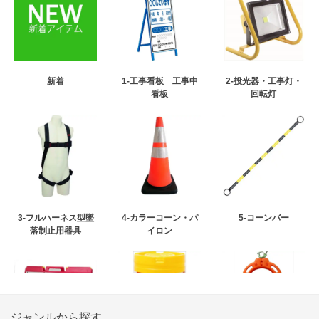
新着
1-工事看板 工事中
2-投光器・工事灯・
看板
回転灯
3-フルハーネス型墜
4-カラーコーン・パ
5-コーンバー
落制止用器具
イロン
ジャンルから探す