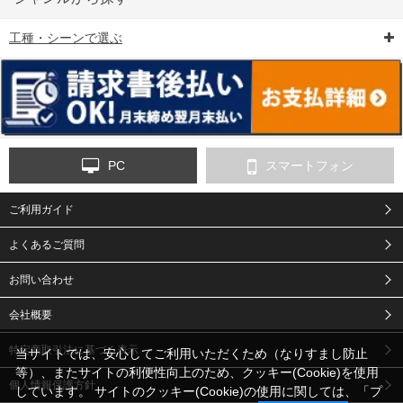
工種・シーンで選ぶ
6-矢印板/LED矢印板
7-クッションドラム
8-バリケード・フェ
ンス
PC
スマートフォン
ご利用ガイド
9-点字マット・タイ
10-樹脂製敷板・養生
11-段差解消マット/
ヤストッパー
用ゴムマット
スロープ
よくあるご質問
お問い合わせ
会社概要
特定商取引法に基づく表示
当サイトでは、安心してご利用いただくため（なりすまし防止
等）、またサイトの利便性向上のため、クッキー(Cookie)を使用
個人情報保護方針
しています。 サイトのクッキー(Cookie)の使用に関しては、「
プ
12-安全ベスト
13-誘導灯・誘導棒・
14-ライフジャケット