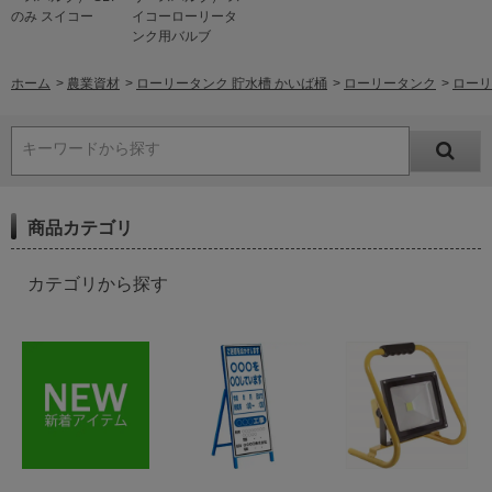
のみ スイコー
イコーローリータ
ンク用バルブ
ホーム
>
農業資材
>
ローリータンク 貯水槽 かいば桶
>
ローリータンク
>
ローリ
キーワードから探す
商品カテゴリ
カテゴリから探す