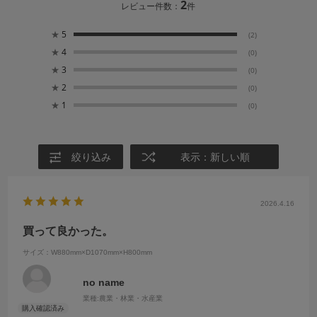
2
レビュー件数：
件
★
5
(2)
★
4
(0)
★
3
(0)
★
2
(0)
★
1
(0)
絞り込み
表示：新しい順
2026.4.16
買って良かった。
サイズ：W880mm×D1070mm×H800mm
no name
業種:
農業・林業・水産業