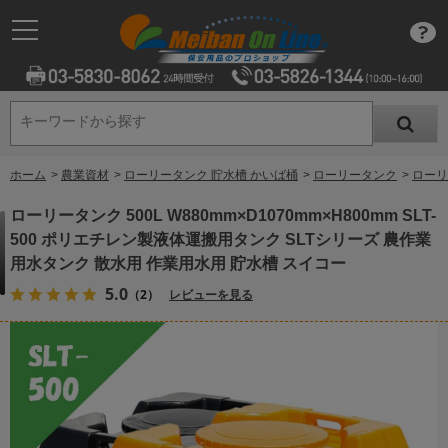
キーワードから探す
キーワードから探す
ホーム
>
農業資材
>
ローリータンク 貯水槽 かいば桶
>
ローリータンク
>
ローリ
ローリータンク 500L W880mm×D1070mm×H800mm SLT-
500 ポリエチレン製液体運搬用タンク SLTシリーズ 農作業
用水タンク 散水用 作業用水用 貯水槽 スイコー
5.0
（2）
レビューを見る