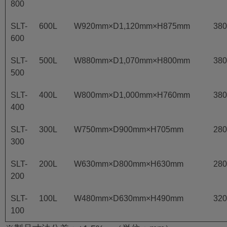
800
SLT-
600L
W920mm×D1,120mm×H875mm
38
600
SLT-
500L
W880mm×D1,070mm×H800mm
38
500
SLT-
400L
W800mm×D1,000mm×H760mm
38
400
SLT-
300L
W750mm×D900mm×H705mm
28
300
SLT-
200L
W630mm×D800mm×H630mm
28
200
SLT-
100L
W480mm×D630mm×H490mm
32
100