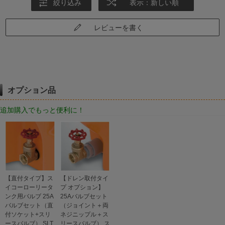
絞り込み
表示：新しい順
レビューを書く
オプション品
追加購入でもっと便利に！
【直付タイプ】ス
【ドレン取付タイ
イコーローリータ
プ オプション】
ンク用バルブ 25A
25Aバルブセット
バルブセット（直
（ジョイント＋両
付ソケット+スリ
ネジニップル＋ス
ースバルブ） SLT
リースバルブ） ス