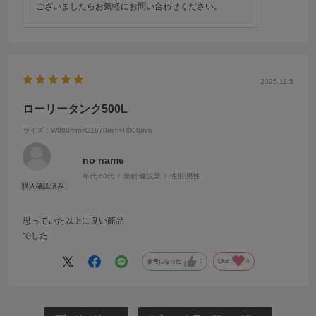
ございましたらお気軽にお問い合わせください。
2025.11.5
ローリータンク500L
サイズ：W880mm×D1070mm×H800mm
no name
年代:
60代
業種:
建設業
性別:
男性
思っていた以上に良い商品
でした
参考になった
0
Like!
0