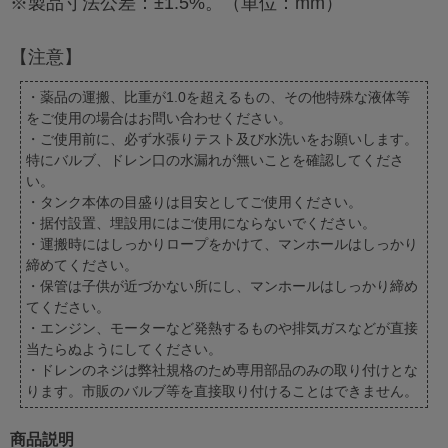
※製品寸法公差：±1.5%。（単位：mm）
【注意】
・薬品の運搬、比重が1.0を超えるもの、その他特殊な液体等
をご使用の場合はお問い合わせください。
・ご使用前に、必ず水張りテスト及び水洗いをお願いします。
特にバルブ、ドレン口の水漏れが無いことを確認してくださ
い。
・タンク本体の目盛りは目安としてご使用ください。
・据付設置、埋設用にはご使用にならないでください。
・運搬時にはしっかりロープをかけて、マンホールはしっかり
締めてください。
・保管は子供が近づかない所にし、マンホールはしっかり締め
てください。
・エンジン、モーターなど発熱するものや排気ガスなどが直接
当たらぬようにしてください。
・ドレンのネジは弊社規格のため専用部品のみの取り付けとな
ります。市販のバルブ等を直接取り付けることはできません。
商品説明