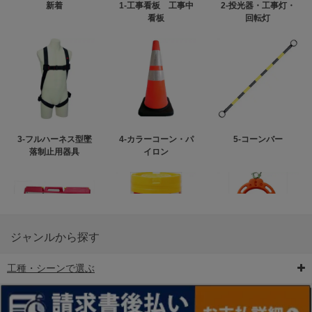
新着
1-工事看板 工事中
2-投光器・工事灯・
看板
回転灯
3-フルハーネス型墜
4-カラーコーン・パ
5-コーンバー
落制止用器具
イロン
ジャンルから探す
工種・シーンで選ぶ
6-矢印板/LED矢印板
7-クッションドラム
8-バリケード・フェ
ンス