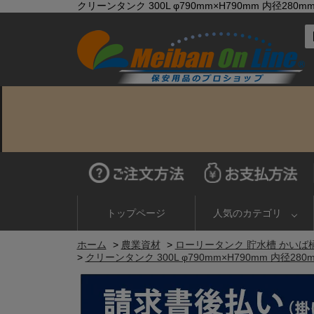
クリーンタンク 300L φ790mm×H790mm 内径2
トップページ
人気のカテゴリ
ホーム
>
農業資材
>
ローリータンク 貯水槽 かいば
>
クリーンタンク 300L φ790mm×H790mm 内径