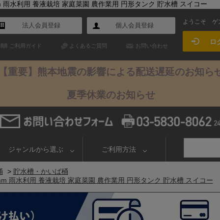
80mm 雨水利用 養液栽培 家庭菜園 農作業用 円形タンク 貯水槽 スイコー
ようこそ
ゲ
法人会員登録
個人会員登録
ロ
ご利用ガイド
よくあるご質問
お問い合わせ
【重要】熊本地震の影響による配送遅延のお知ら
夏季休業のお知らせ
ジャンルから選ぶ
ご利用方法
桶
>
貯水槽・かいば桶
280mm 雨水利用 養液栽培 家庭菜園 農作業用 円形タンク 貯水槽 スイコー