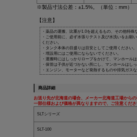
※製品寸法公差：±1.5%。（単位：mm）
【注意】
・薬品の運搬、比重が1.0を超えるもの、その他特
・ご使用前に、必ず水張りテスト及び水洗いをお願い
ください。
・タンク本体の目盛りは目安としてご使用ください。
・埋設用にはご使用にならないでください。
・運搬時にはしっかりロープをかけて、マンホールは
・保管は子供が近づかない所にし、マンホールはしっ
・エンジン、モーターなど発熱するものや排気ガスな
商品詳細
お送り先が北海道の場合、メーカー北海道工場からの
一部仕様および価格が異なりますので、ご注意くださ
SLTシリーズ
SLT-100