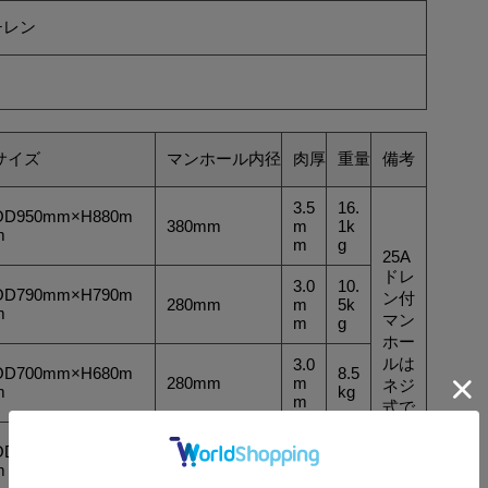
チレン
サイズ
マンホール内径
肉厚
重量
備考
3.5
16.
OD950mm×H880m
380mm
m
1k
m
m
g
25A
ドレ
3.0
10.
OD790mm×H790m
ン付
280mm
m
5k
m
マン
m
g
ホー
ルは
3.0
OD700mm×H680m
8.5
280mm
m
ネジ
m
kg
m
式で
す。
2.7
OD580mm×H560m
5.2
280mm
m
m
kg
m