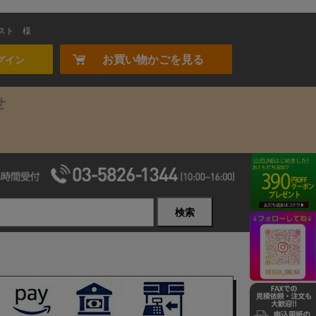
スト
様
お買い物かごを見る
グイン
せ
検索