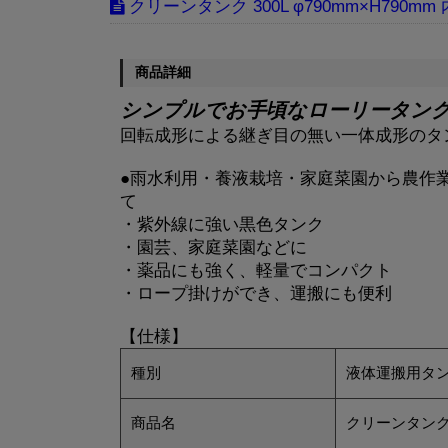
クリーンタンク 300L φ790mm×H790m
商品詳細
シンプルでお手頃なローリータン
回転成形による継ぎ目の無い一体成形のタ
●雨水利用・養液栽培・家庭菜園から農作
て
・紫外線に強い黒色タンク
・園芸、家庭菜園などに
・薬品にも強く、軽量でコンパクト
・ロープ掛けができ、運搬にも便利
【仕様】
種別
液体運搬用タン
商品名
クリーンタン