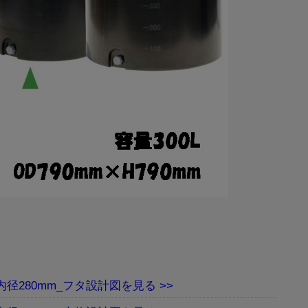
m 内径280mm_フタ設計図