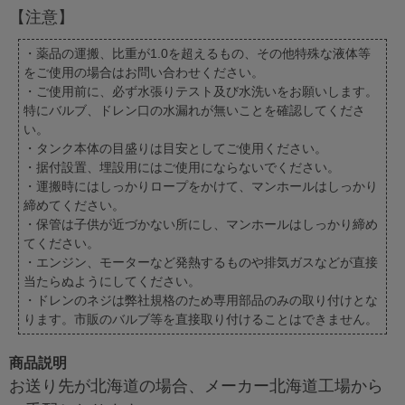
【注意】
・薬品の運搬、比重が1.0を超えるもの、その他特殊な液体等
をご使用の場合はお問い合わせください。
・ご使用前に、必ず水張りテスト及び水洗いをお願いします。
特にバルブ、ドレン口の水漏れが無いことを確認してくださ
い。
・タンク本体の目盛りは目安としてご使用ください。
・据付設置、埋設用にはご使用にならないでください。
・運搬時にはしっかりロープをかけて、マンホールはしっかり
締めてください。
・保管は子供が近づかない所にし、マンホールはしっかり締め
てください。
・エンジン、モーターなど発熱するものや排気ガスなどが直接
当たらぬようにしてください。
・ドレンのネジは弊社規格のため専用部品のみの取り付けとな
ります。市販のバルブ等を直接取り付けることはできません。
商品説明
お送り先が北海道の場合、メーカー北海道工場から