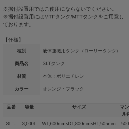
※据付設置用ではご使用にならないでください。
※据付設置用にはMTFタンク/MTTタンクをご用意し
ております。
【仕様】
種別
液体運搬用タンク（ローリータンク)
商品名
SLTタンク
材質
本体：ポリエチレン
カラー
オレンジ・ブラック
品番
容量
サイズ
マン
ル
SLT-
3,000L
W1,600mm×D1,800mm×H1,505mm
50