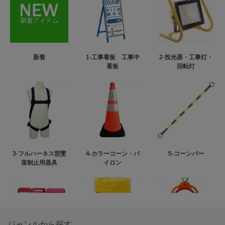
新着
1-工事看板 工事中
2-投光器・工事灯・
看板
回転灯
3-フルハーネス型墜
4-カラーコーン・パ
5-コーンバー
落制止用器具
イロン
ジャンルから探す