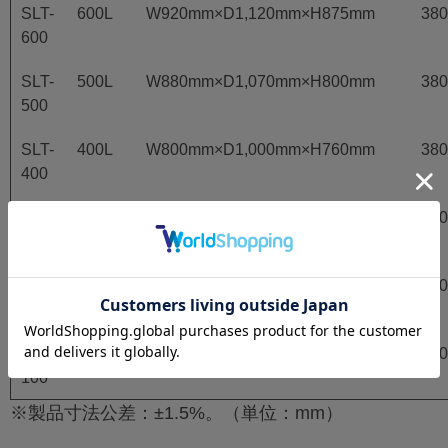
SLT-
600L
W920mm×D1,120mm×H875mm
38
600
SLT-
500L
W880mm×D1,070mm×H800mm
38
500
SLT-
400L
W800mm×D1,000mm×H760mm
38
400
SLT-
300L
W750mm×D900mm×H705mm
28
300
SLT-
200L
W630mm×D800mm×H630mm
28
200
SLT-
100L
W480mm×D630mm×H490mm
32
100
※製品寸法公差：±1.5%。（単位：mm）