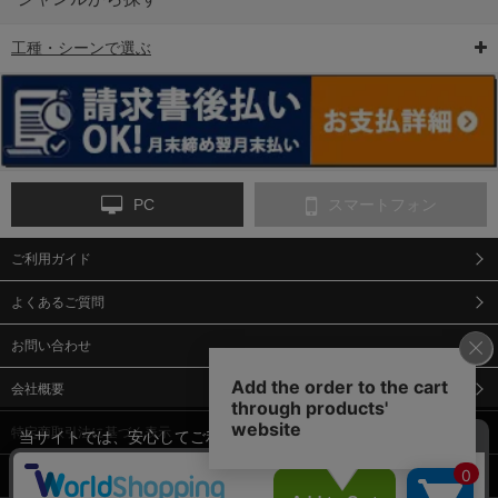
工種・シーンで選ぶ
6-矢印板/LED矢印板
7-クッションドラム
8-バリケード・フェ
ンス
PC
スマートフォン
ご利用ガイド
9-点字マット・タイ
10-樹脂製敷板・養生
11-段差解消マット/
ヤストッパー
用ゴムマット
スロープ
よくあるご質問
お問い合わせ
会社概要
特定商取引法に基づく表示
当サイトでは、安心してご利用いただくため（なりすまし防止
等）、またサイトの利便性向上のため、クッキー(Cookie)を使用
個人情報保護方針
しています。 サイトのクッキー(Cookie)の使用に関しては、「
プ
12-安全ベスト
13-誘導灯・誘導棒・
14-ライフジャケット