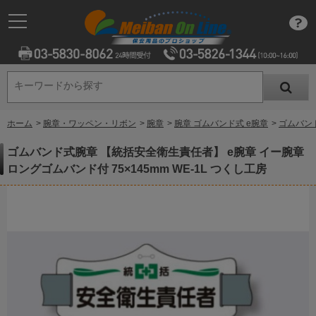
キーワードから探す
キーワードから探す
ホーム
>
腕章・ワッペン・リボン
>
腕章
>
腕章 ゴムバンド式 e腕章
>
ゴムバンド
ゴムバンド式腕章 【統括安全衛生責任者】 e腕章 イー腕章
ロングゴムバンド付 75×145mm WE-1L つくし工房