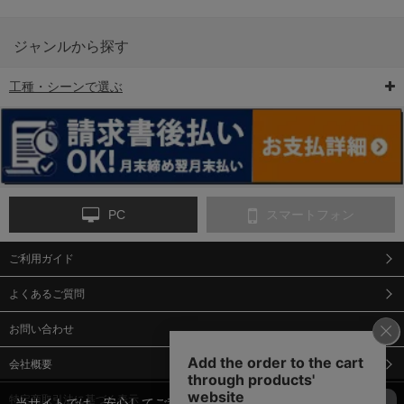
ジャンルから探す
工種・シーンで選ぶ
6-矢印板/LED矢印板
7-クッションドラム
8-バリケード・フェ
ンス
PC
スマートフォン
ご利用ガイド
9-点字マット・タイ
10-樹脂製敷板・養生
11-段差解消マット/
ヤストッパー
用ゴムマット
スロープ
よくあるご質問
お問い合わせ
会社概要
特定商取引法に基づく表示
当サイトでは、安心してご利用いただくため（なりすまし防止