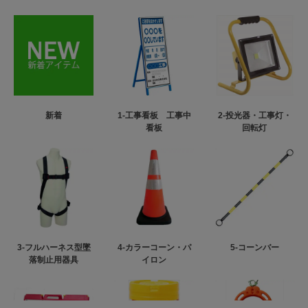
新着
1-工事看板 工事中
2-投光器・工事灯・
看板
回転灯
3-フルハーネス型墜
4-カラーコーン・パ
5-コーンバー
落制止用器具
イロン