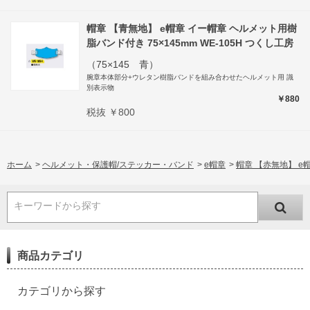
帽章 【青無地】 e帽章 イー帽章 ヘルメット用樹
脂バンド付き 75×145mm WE-105H つくし工房
（75×145 青）
腕章本体部分+ウレタン樹脂バンドを組み合わせたヘルメット用 識
別表示物
￥880
税抜 ￥800
ホーム
>
ヘルメット・保護帽/ステッカー・バンド
>
e帽章
>
帽章 【赤無地】 e帽
キーワードから探す
商品カテゴリ
カテゴリから探す