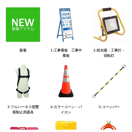
新着
1-工事看板 工事中
2-投光器・工事灯・
看板
回転灯
3-フルハーネス型墜
4-カラーコーン・パ
5-コーンバー
落制止用器具
イロン