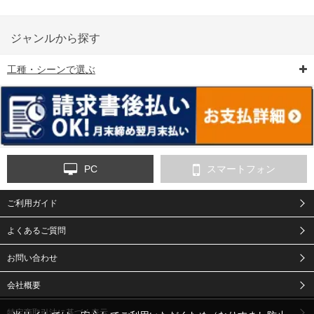
ジャンルから探す
工種・シーンで選ぶ
6-矢印板/LED矢印板
7-クッションドラム
8-バリケード・フェ
ンス
PC
スマートフォン
ご利用ガイド
9-点字マット・タイ
10-樹脂製敷板・養生
11-段差解消マット/
ヤストッパー
用ゴムマット
スロープ
よくあるご質問
お問い合わせ
会社概要
特定商取引法に基づく表示