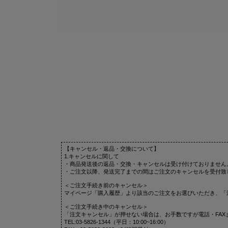
【キャンセル・返品・交換について】
1.キャンセルに関して
・商品発送後の返品・交換・キャンセルは受け付けておりません
・ご注文以降、発送完了までの間はご注文のキャンセルを受付致
＜ご注文手続き前のキャンセル＞
マイページ「購入履歴」より該当のご注文をお選びいただき、「
＜ご注文手続き中のキャンセル＞
「注文キャンセル」が押せない場合は、お手数ですが電話・FAX
TEL:03-5826-1344（平日：10:00~16:00）