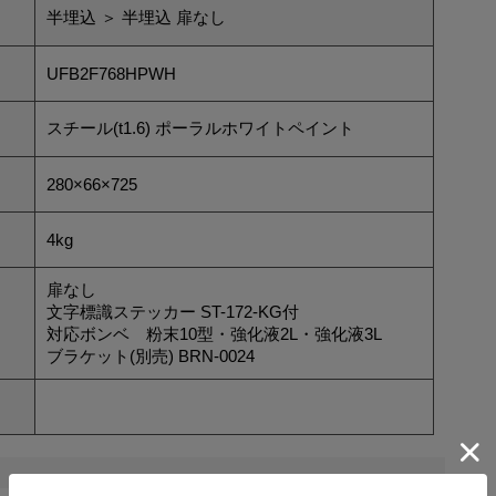
半埋込 ＞ 半埋込 扉なし
UFB2F768HPWH
スチール(t1.6) ポーラルホワイトペイント
280×66×725
4kg
扉なし
文字標識ステッカー ST-172-KG付
対応ボンベ 粉末10型・強化液2L・強化液3L
ブラケット(別売) BRN-0024