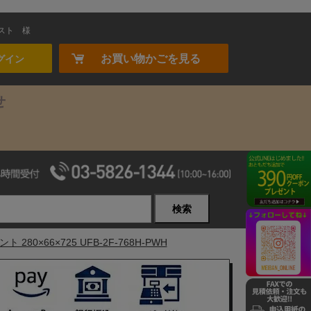
スト
様
お買い物かごを見る
グイン
せ
検索
0×66×725 UFB-2F-768H-PWH