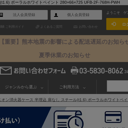
) ポーラルホワイトペイント 280×66×725 UFB-2F-768H-PWH
ようこそ
ゲ
法人会員登録
個人会員登録
ロ
ご利用ガイド
よくあるご質問
お問い合わせ
【重要】熊本地震の影響による配送遅延のお知ら
夏季休業のお知らせ
ジャンルから選ぶ
ご利用方法
オン消火器ケース 半埋込 扉なし スチール(t1.6) ポーラルホワイトペイント 28