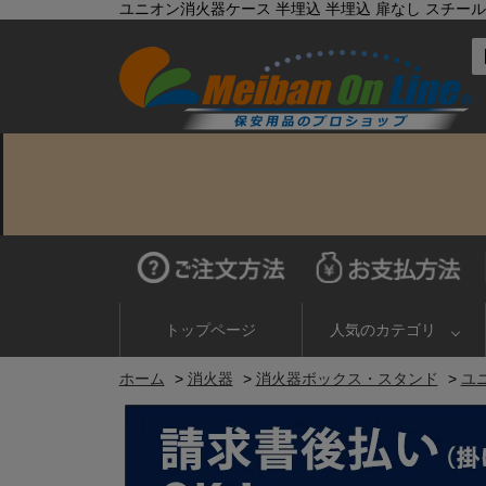
ユニオン消火器ケース 半埋込 半埋込 扉なし スチール(t1.6
トップページ
人気のカテゴリ
ホーム
>
消火器
>
消火器ボックス・スタンド
>
ユニ