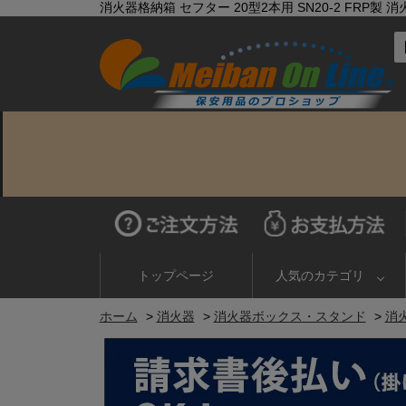
消火器格納箱 セフター 20型2本用 SN20-2 FRP
トップページ
人気のカテゴリ
ホーム
>
消火器
>
消火器ボックス・スタンド
>
消火