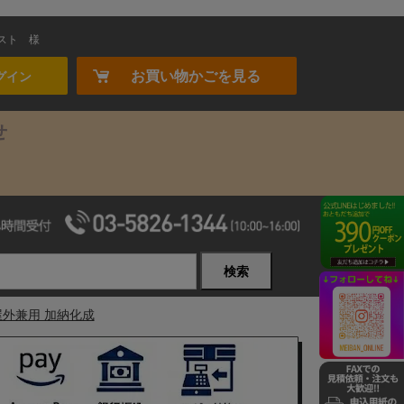
スト
様
お買い物かごを見る
グイン
せ
検索
・屋外兼用 加納化成