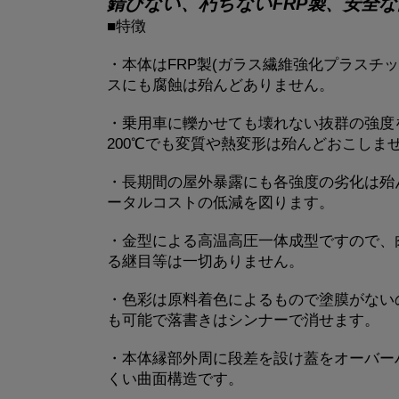
錆びない、朽ちないFRP製、安全
■特徴
・本体はFRP製(ガラス繊維強化プラスチ
スにも腐蝕は殆んどありません。
・乗用車に轢かせても壊れない抜群の強度
200℃でも変質や熱変形は殆んどおこしま
・長期間の屋外暴露にも各強度の劣化は殆
ータルコストの低減を図ります。
・金型による高温高圧一体成型ですので、
る継目等は一切ありません。
・色彩は原料着色によるもので塗膜がない
も可能で落書きはシンナーで消せます。
・本体縁部外周に段差を設け蓋をオーバー
くい曲面構造です。