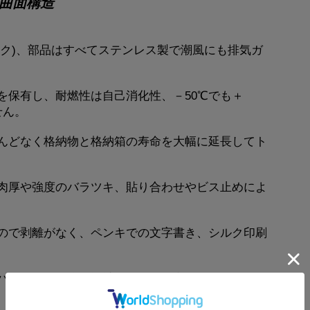
な曲面構造
ック)、部品はすべてステンレス製で潮風にも排気ガ
を保有し、耐燃性は自己消化性、－50℃でも＋
せん。
んどなく格納物と格納箱の寿命を大幅に延長してト
肉厚や強度のバラツキ、貼り合わせやビス止めによ
ので剥離がなく、ペンキでの文字書き、シルク印刷
ハングさせた防水設計とし人が衝突しても負傷しに