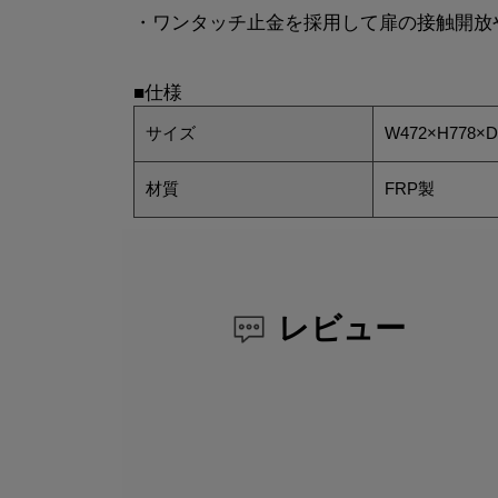
・ワンタッチ止金を採用して扉の接触開放
■仕様
サイズ
W472×H778×
材質
FRP製
レビュー