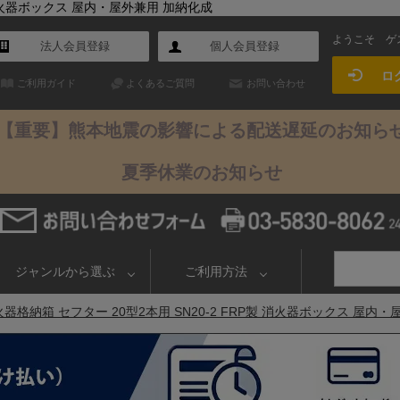
製 消火器ボックス 屋内・屋外兼用 加納化成
ようこそ
ゲ
法人会員登録
個人会員登録
ロ
ご利用ガイド
よくあるご質問
お問い合わせ
【重要】熊本地震の影響による配送遅延のお知ら
夏季休業のお知らせ
ジャンルから選ぶ
ご利用方法
器格納箱 セフター 20型2本用 SN20-2 FRP製 消火器ボックス 屋内