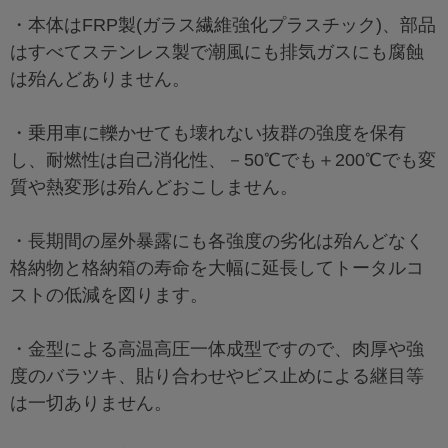
・本体はFRP製(ガラス繊維強化プラスチック)、部品
はすべてステンレス製で潮風にも排気ガスにも腐蝕
は殆んどありません。
・乗用車に轢かせても壊れない抜群の強度を保有
し、耐燃性は自己消化性、－50℃でも＋200℃でも変
質や熱変形は殆んどおこしません。
・長期間の屋外暴露にも各強度の劣化は殆んどなく
格納物と格納箱の寿命を大幅に延長してトータルコ
ストの低減を図ります。
・金型による高温高圧一体成型ですので、肉厚や強
度のバラツキ、貼り合わせやビス止めによる継目等
は一切ありません。