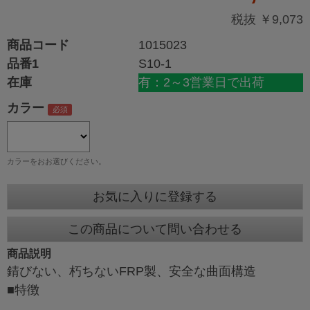
税抜 ￥9,073
商品コード
1015023
品番1
S10-1
在庫
有：2～3営業日で出荷
カラー
カラーをおお選びください。
お気に入りに登録する
この商品について問い合わせる
商品説明
錆びない、朽ちないFRP製、安全な曲面構造
■特徴