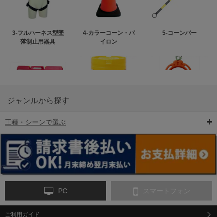
3-フルハーネス型墜
4-カラーコーン・パ
5-コーンバー
落制止用器具
イロン
ジャンルから探す
工種・シーンで選ぶ
6-矢印板/LED矢印板
7-クッションドラム
8-バリケード・フェ
ンス
PC
スマートフォン
ご利用ガイド