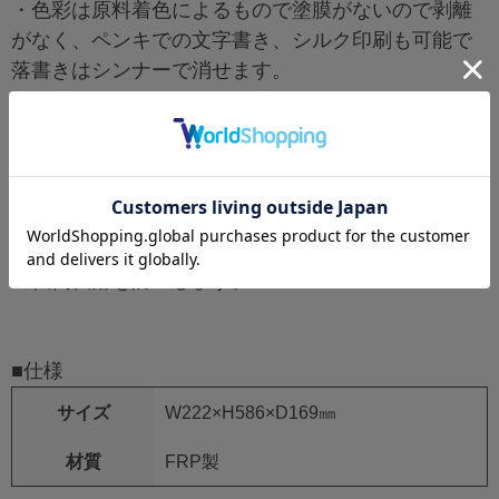
・色彩は原料着色によるもので塗膜がないので剥離
がなく、ペンキでの文字書き、シルク印刷も可能で
落書きはシンナーで消せます。
・本体縁部外周に段差を設け蓋をオーバーハングさ
せた防水設計とし人が衝突しても負傷しにくい曲面
構造です。
・ワンタッチ止金を採用して扉の接触開放や消火器
の転倒転落を防止します。
■仕様
サイズ
W222×H586×D169㎜
材質
FRP製