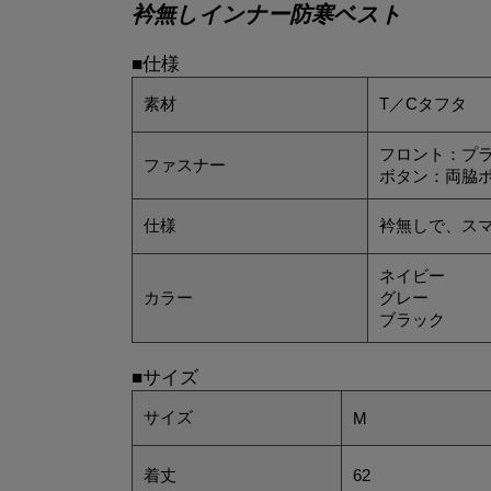
衿無しインナー防寒ベスト
■仕様
素材
T／Cタフタ
フロント：プラ
ファスナー
ボタン：両脇
仕様
衿無しで、ス
ネイビー
カラー
グレー
ブラック
■サイズ
サイズ
M
着丈
62