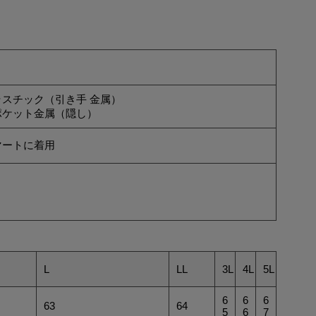
スチック（引き手 金属）
ポケット金属（隠し）
マートに着用
L
LL
3L
4L
5L
6
6
6
63
64
5
6
7