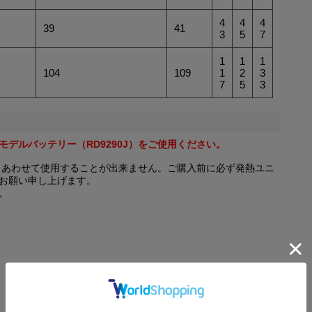
4
4
4
39
41
3
5
7
1
1
1
104
109
1
2
3
7
5
3
年モデルバッテリー（RD9290J）をご使用ください。
め、あわせて使用することが出来ません。ご購入前に必ず発熱ユニ
お願い申し上げます。
。