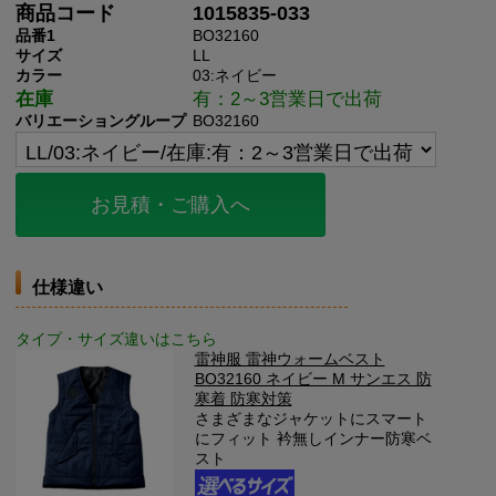
商品コード
1015835-033
品番1
BO32160
サイズ
LL
カラー
03:ネイビー
在庫
有：2～3営業日で出荷
バリエーショングループ
BO32160
お見積・ご購入へ
仕様違い
タイプ・サイズ違いはこちら
雷神服 雷神ウォームベスト
BO32160 ネイビー M サンエス 防
寒着 防寒対策
さまざまなジャケットにスマート
にフィット 衿無しインナー防寒ベ
スト