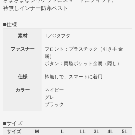
さまざまなジャケットにスマートにフィット。
衿無しインナー防寒ベスト
■仕様
素材
T／Cタフタ
ファスナー
フロント：プラスチック（引き手 金
属）
ボタン：両脇ポケット金属（隠し）
仕様
衿無しで、スマートに着用
カラー
ネイビー
グレー
ブラック
■サイズ
サイズ
M
L
LL
3L
4L
5L