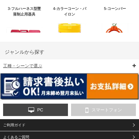
3-フルハーネス型墜
4-カラーコーン・パ
5-コーンバー
落制止用器具
イロン
ジャンルから探す
工種・シーンで選ぶ
6-矢印板/LED矢印板
7-クッションドラム
8-バリケード・フェ
ンス
PC
スマートフォン
ご利用ガイド
9-点字マット・タイ
10-樹脂製敷板・養生
11-段差解消マット/
ヤストッパー
用ゴムマット
スロープ
よくあるご質問