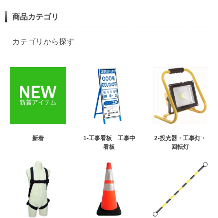
商品カテゴリ
カテゴリから探す
新着
1-工事看板 工事中
2-投光器・工事灯・
看板
回転灯