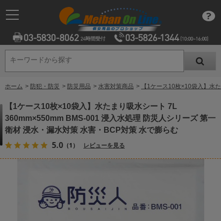
キーワードから探す
キーワードから探す
ホーム
>
防犯・防災
>
防災用品
>
水害対策商品
>
【1ケース10枚×10袋入】水た
【1ケース10枚×10袋入】水たまり吸水シート 7L
360mm×550mm BMS-001 浸入水処理 防災人シリーズ 第一
衛材 浸水・漏水対策 水害・BCP対策 水で膨らむ
5.0
（1）
レビューを見る