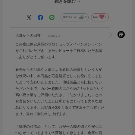
続きを読む
吸水シート自体はたくさんの企業さんからでていますが、メイバンオ
ンラインさんのは大きくてカバー範囲が広く、約7リットルも吸水して
くれるので、とても助かりました。
参考になった
0
Like!
0
職場ではオイルや灯油も扱うので、これらの漏油事故にも対応出来そ
うです。
店舗からの回答
2026.7.3
まさに職場の必需品となりました。
この度は保安用品のプロショップメイバンオンライン
をご利用いただき、またレビューをご投稿いただき誠
にありがとうございます。
春先からの台風や大雨による倉庫の雨漏りという大変
な状況の中、本商品が応急処置としてお役に立てまし
たようで安心いたしました。他社製品とも比較してい
ただいた上で、カバー範囲の広さや約7リットルという
高い吸水量をご評価いただき、「助かりました」との
お言葉をいただけたことは私どもにとっても大きな励
みになります。お写真を2枚も添えて状況をご共有くだ
さり、重ねて御礼申し上げます。
「職場の必需品」として、万が一の際の備えや安心に
つながっているようで大変嬉しく存じます。倉庫の雨