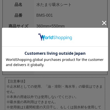
品名
水たまり吸水シート
品番
BMS-001
商品サイズ
360mm×550mm
袋サイズ
395mm×625×17mm
重量
約510g
JANコード
4904601995030
GTINコード
14904601995037
【注意事項】
※止水材としての使用、「油・溶剤・海水等」の吸収はできま
せん。
※本来の用途以外では使用しないでください。
※吸水後の再利用はできません。
※使用後は1週間程度の天日干し、もしくは脱水材を使用して