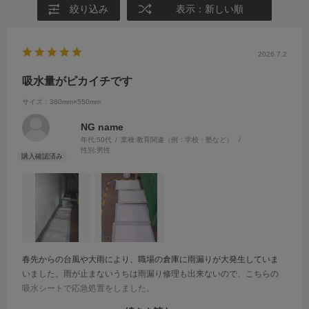
絞り込み
表示：新しい順
2026.7.2
吸水量がピカイチです
サイズ：360mm×550mm
NG name
年代:
50代
業種:
教育関連（例：学校・塾など）
性別:
男性
春先からの台風や大雨により、職場の倉庫に雨漏りが大発生していま
いました。雨が止まないうちは雨漏り修理も出来ないので、こちらの
吸水シートで応急処置をしました。