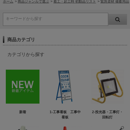
ホーム
>
商品ジャンルで選ぶ
>
着工・起工時 初動品リスト
>
緊急資材 備蓄用品
キーワードから探す
商品カテゴリ
カテゴリから探す
新着
1-工事看板 工事中
2-投光器・工事灯・
看板
回転灯