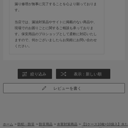
漏り修理が無事に完了することを心より願っておりま
す。
当店では、漏油対策品やサイトに掲載のない商品や、
現場でのお困りごとに関するご相談も承っておりま
す。保安用品のプロショップとして柔軟に対応いたし
ますので、何かございましたらお気軽にお問い合わせ
ください。
絞り込み
表示：新しい順
レビューを書く
ホーム
>
防犯・防災
>
防災用品
>
水害対策商品
>
【1ケース10枚×10袋入】水た