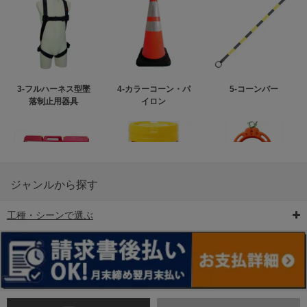
3-フルハーネス型墜
4-カラーコーン・パ
5-コーンバー
落制止用器具
イロン
ジャンルから探す
工種・シーンで選ぶ
6-矢印板/LED矢印板
7-クッションドラム
8-バリケード・フェ
ンス