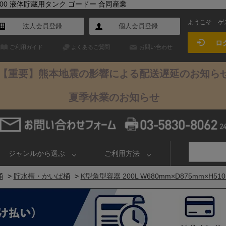
 K-200 液体貯蔵用タンク ゴードー 合同産業
ようこそ
ゲ
法人会員登録
個人会員登録
ロ
ご利用ガイド
よくあるご質問
お問い合わせ
【重要】熊本地震の影響による配送遅延のお知ら
夏季休業のお知らせ
ジャンルから選ぶ
ご利用方法
桶
>
貯水槽・かいば桶
>
K型角型容器 200L W680mm×D875mm×H