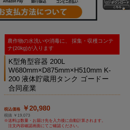
農作物の水洗いや消毒に、 採集・収穫コンテ
ナ(20kg)が入ります
K型角型容器 200L
W680mm×D875mm×H510mm K-
200 液体貯蔵用タンク ゴードー
合同産業
￥20,980
税抜 ￥19,073