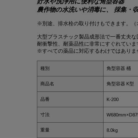
貯水や洗浄用に便利な角型容器
農作物の水洗いや消毒に、 採集・収穫
※別途、排水栓の取り付けもできます。（
大型プラスチック製品成形法で一番丈夫な
耐衝撃性、耐薬品性に非常にすぐれていま
※すべての薬品に対応するわけではありま
種別
角型容器 桶
商品名
角型容器 K型
品番
K-200
寸法
W680mm×D87
重量
8.0kg