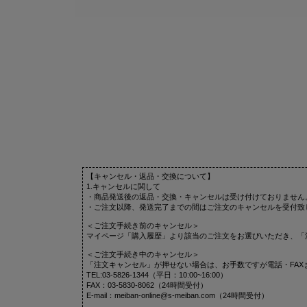
【キャンセル・返品・交換について】
1.キャンセルに関して
・商品発送後の返品・交換・キャンセルは受け付けておりません
・ご注文以降、発送完了までの間はご注文のキャンセルを受付致
＜ご注文手続き前のキャンセル＞
マイページ「購入履歴」より該当のご注文をお選びいただき、「
＜ご注文手続き中のキャンセル＞
「注文キャンセル」が押せない場合は、お手数ですが電話・FAX
TEL:03-5826-1344（平日：10:00~16:00）
FAX：03-5830-8062（24時間受付）
E-mail：meiban-online@s-meiban.com（24時間受付）