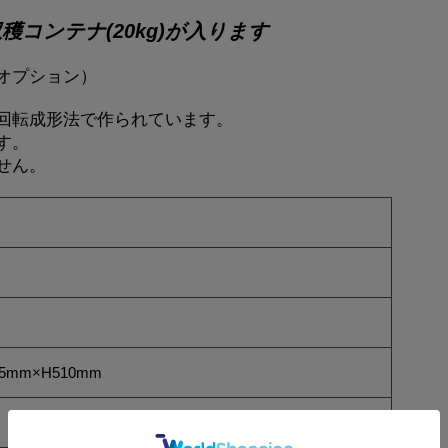
コンテナ(20kg)が入ります
オプション）
回転成形法で作られています。
す。
せん。
5mm×H510mm