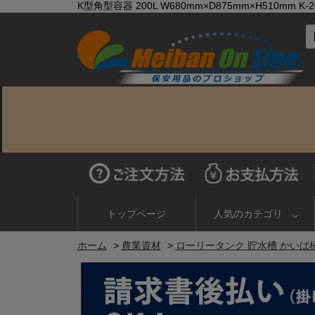
K型角型容器 200L W680mm×D875mm×H510mm
トップページ
人気のカテゴリ
ホーム
>
農業資材
>
ローリータンク 貯水槽 かいば